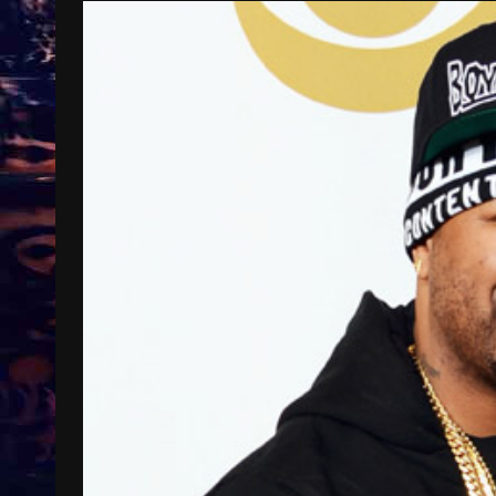
Treinkaartjes worden duurder,
abonnementen verdwijnen
9 months ago