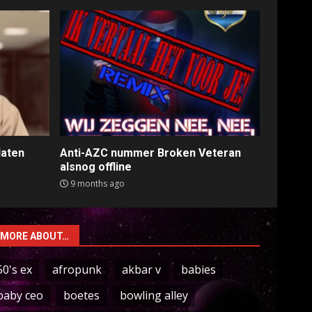
laten
Anti-AZC nummer Broken Veteran
alsnog offline
9 months ago
MORE ABOUT…
50's ex
afropunk
akbar v
babies
baby ceo
boetes
bowling alley