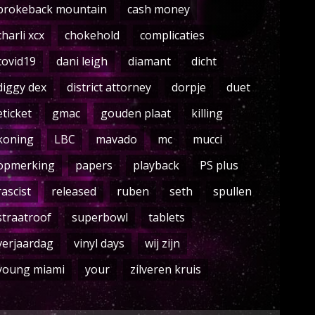
brokeback mountain
cash money
charli xcx
chokehold
complicaties
covid19
dani leigh
diamant
dicht
diggy dex
district attorney
dorpje
duet
eticket
gmac
gouden plaat
killing
koning
LBC
mavado
mc
mucci
opmerking
papers
playback
PS plus
rascist
released
ruben
seth
spullen
straatroof
superbowl
tablets
verjaardag
vinyl days
wij zijn
young miami
your
zilveren kruis