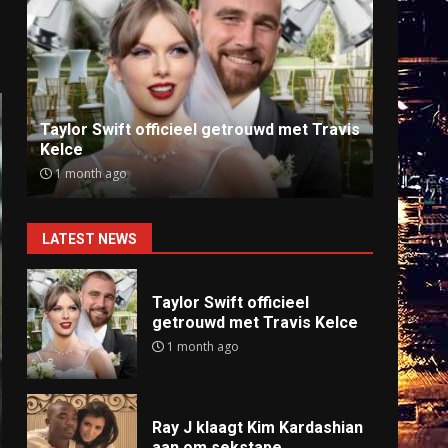
Ray J klaagt Kim Kardashian aan om
Anti
sekstape
offlin
9 months ago
9 mo
LATEST NEWS
Taylor Swift officieel
getrouwd met Travis Kelce
1 month ago
Ray J klaagt Kim Kardashian
aan om sekstape