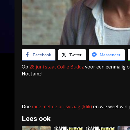
Facebook
Twitter
Messenger
Op
28 juni staat Collie Buddz
voor een eenmalig opt
Hot Jamz!
Doe
mee met de prijsvraag (klik)
en wie weet win j
Lees ook