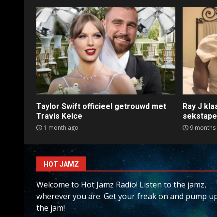
Taylor Swift officieel getrouwd met
Ray J kl
Travis Kelce
sekstap
1 month ago
9 months
HOT JAMZ
Welcome to Hot Jamz Radio! Listen to the jamz,
wherever you are. Get your freak on and pump u
the jam!