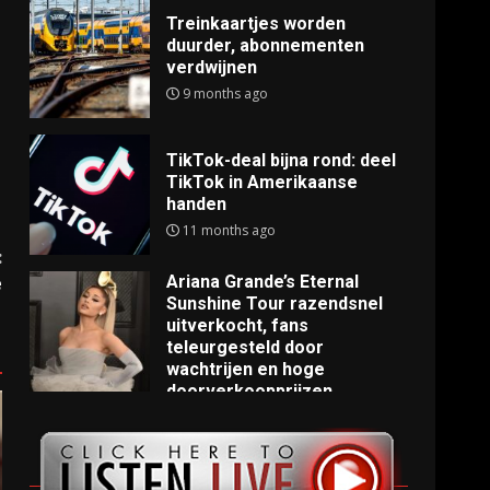
Treinkaartjes worden
duurder, abonnementen
verdwijnen
9 months ago
TikTok-deal bijna rond: deel
TikTok in Amerikaanse
handen
11 months ago
:
Ariana Grande’s Eternal
e
Sunshine Tour razendsnel
uitverkocht, fans
teleurgesteld door
wachtrijen en hoge
doorverkoopprijzen
11 months ago