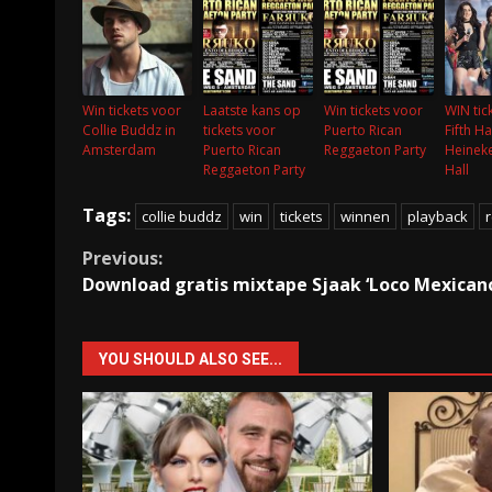
Win tickets voor
Laatste kans op
Win tickets voor
WIN tic
Collie Buddz in
tickets voor
Puerto Rican
Fifth H
Amsterdam
Puerto Rican
Reggaeton Party
Heinek
Reggaeton Party
Hall
Tags:
collie buddz
win
tickets
winnen
playback
Continue
Previous:
Download gratis mixtape Sjaak ‘Loco Mexican
Reading
YOU SHOULD ALSO SEE...