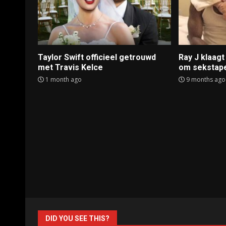
Taylor Swift officieel getrouwd
Ray J klaag
met Travis Kelce
om sekstap
1 month ago
9 months ago
DID YOU SEE THIS?