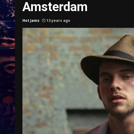
Amsterdam
Hot Jamz
13 years ago
Treinkaartjes worden duurder,
abonnementen verdwijnen
9 months ago