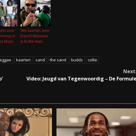
kets voor
Win kaarten voor
armony in
French Montana
en Music
in Rotterdam
reggae
kaarten
sand
the sand
buddz
collie
Next
o’
Video: Jeugd van Tegenwoordig – De Formul