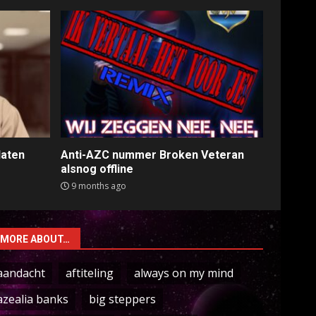
laten
Anti-AZC nummer Broken Veteran
alsnog offline
9 months ago
MORE ABOUT…
aandacht
aftiteling
always on my mind
azealia banks
big steppers