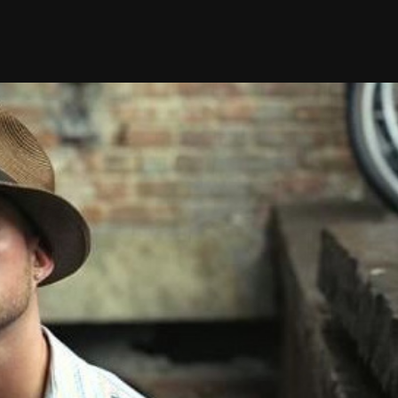
Taylor Swift officieel getrouwd met Travis
Kelce
1 month ago