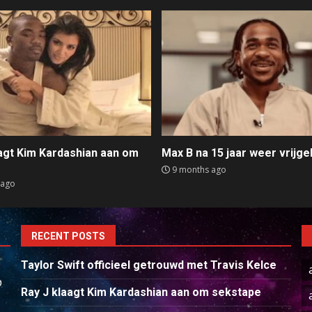
aagt Kim Kardashian aan om
Max B na 15 jaar weer vrijge
e
9 months ago
 ago
RECENT POSTS
Taylor Swift officieel getrouwd met Travis Kelce
p
Ray J klaagt Kim Kardashian aan om sekstape