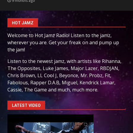
9 months ago
HOT JAMZ
Welcome to Hot Jamz Radio! Listen to the jamz,
wherever you are. Get your freak on and pump up
the jam!
Listen to the newest jamz, with artists like Rihanna,
The Opposites, Luke James, Major Lazer, RBDJAN,
Chris Brown, LL Cool J, Beyonce, Mr. Probz, Fit,
Fabolous, Rapper D.A.B, Miguel, Kendrick Lamar,
Cassie, The Game and much, much more.
LATEST VIDEO