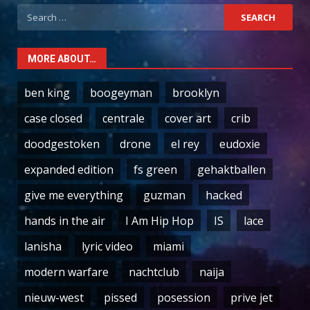
Search
for:
MORE ABOUT…
ben king
boogeyman
brooklyn
case closed
centrale
cover art
crib
doodgestoken
drone
el rey
eudoxie
expanded edition
fs green
gehaktballen
give me everything
guzman
hacked
hands in the air
I Am Hip Hop
IS
lace
lanisha
lyric video
miami
modern warfare
nachtclub
naija
nieuw-west
pissed
posession
prive jet