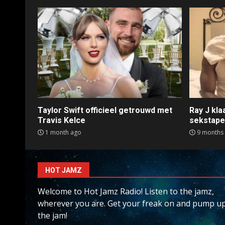
Taylor Swift officieel getrouwd met
Ray J kl
Travis Kelce
sekstap
1 month ago
9 months
HOT JAMZ
Welcome to Hot Jamz Radio! Listen to the jamz,
wherever you are. Get your freak on and pump u
the jam!