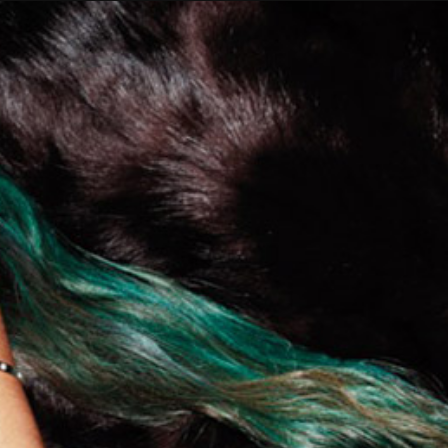
Taylor Swift officieel getrouwd met Travis
Kelce
1 month ago