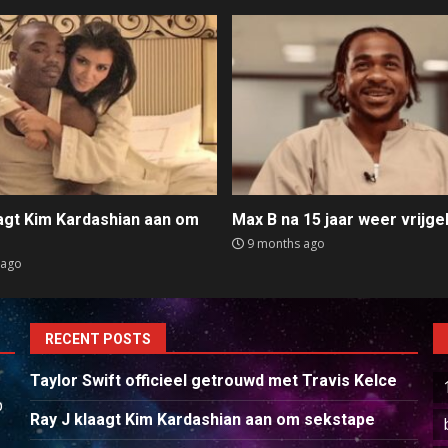
aagt Kim Kardashian aan om
Max B na 15 jaar weer vrijge
e
9 months ago
 ago
RECENT POSTS
Taylor Swift officieel getrouwd met Travis Kelce
p
Ray J klaagt Kim Kardashian aan om sekstape