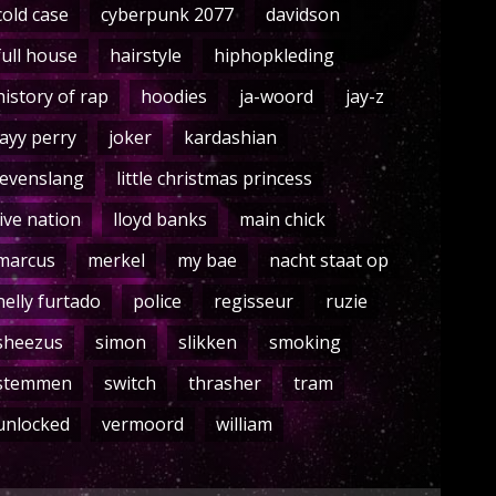
cold case
cyberpunk 2077
davidson
full house
hairstyle
hiphopkleding
history of rap
hoodies
ja-woord
jay-z
jayy perry
joker
kardashian
levenslang
little christmas princess
live nation
lloyd banks
main chick
marcus
merkel
my bae
nacht staat op
nelly furtado
police
regisseur
ruzie
sheezus
simon
slikken
smoking
stemmen
switch
thrasher
tram
unlocked
vermoord
william