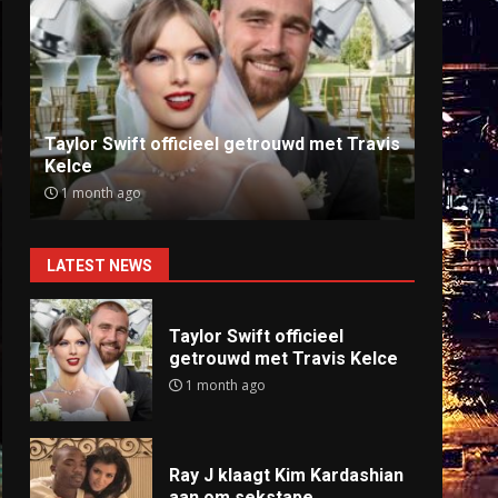
Ray J klaagt Kim Kardashian aan om
Anti
sekstape
offlin
9 months ago
9 mo
LATEST NEWS
Taylor Swift officieel
getrouwd met Travis Kelce
1 month ago
Ray J klaagt Kim Kardashian
aan om sekstape