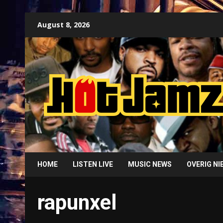
Skip
August 8, 2026
to
content
HOME
LISTEN LIVE
MUSIC NEWS
OVERIG N
rapunxel