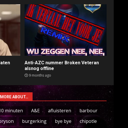
laten
Anti-AZC nummer Broken Veteran
alsnog offline
9 months ago
MORE ABOUT…
10 minuten
A&E
afluisteren
barbour
bryson
burgerking
bye bye
chipotle