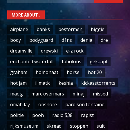
for:
MORE ABOUT…
airplane
banks
bestormen
biggie
body
bodyguard
d1ns
denia
dre
dreamville
drewski
e-z rock
enchanted waterfall
fabolous
gekaapt
graham
homohaat
horse
hot 20
hot jam
illmatic
keshia
kickasstorrents
mac g
marc overmars
minaj
missed
omah lay
onshore
pardison fontaine
politie
pooh
radio 538
rapist
rijksmuseum
skread
stoppen
suit