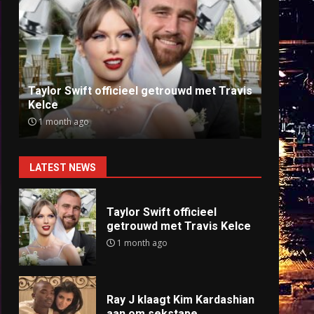
Ray J klaagt Kim Kardashian aan om
Anti
sekstape
offlin
9 months ago
9 mo
LATEST NEWS
Taylor Swift officieel
getrouwd met Travis Kelce
1 month ago
Ray J klaagt Kim Kardashian
aan om sekstape