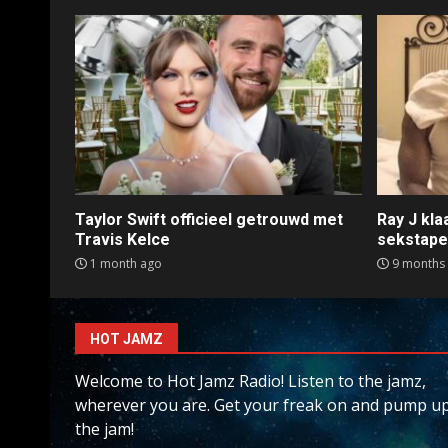
Taylor Swift officieel getrouwd met
Ray J kl
Travis Kelce
sekstap
1 month ago
9 months
HOT JAMZ
Welcome to Hot Jamz Radio! Listen to the jamz,
wherever you are. Get your freak on and pump u
the jam!