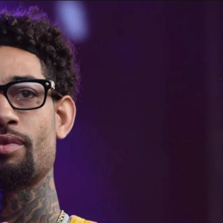
Taylor Swift officieel getrouwd met Travis
Kelce
1 month ago