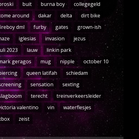
broski
buit
burna boy
collegegeld
come around
dakar
delta
dirt bike
fireboy dml
furby
gates
grown-ish
haze
iglesias
invasion
jezus
juli 2023
lauw
linkin park
mark geragos
mug
nipple
october 10
piercing
queen latifah
schiedam
screening
sensation
sexting
slagboom
terecht
treinverkeersleider
victoria valentino
vin
waterflesjes
xbox
zeist