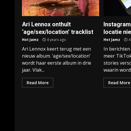
Ari Lennox onthult
Instagram 
‘age/sex/location’ tracklist
locatie nie
Hot Jamz
4 years ago
Hot Jamz
4
Ari Lennox keert terug met een
In berichte
nieuw album. ‘age/sex/location’
meer TikTok
wordt haar eerste album in drie
stories ver
jaar. Vlak...
waarin wordt
Read More
Read More