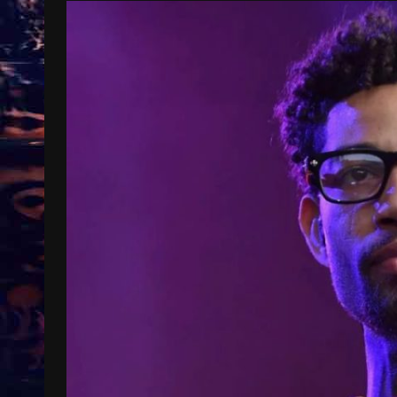
Treinkaartjes worden duurder,
abonnementen verdwijnen
9 months ago