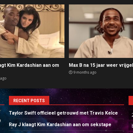
aagt Kim Kardashian aan om
Max B na 15 jaar weer vrijge
e
9 months ago
 ago
RECENT POSTS
Taylor Swift officieel getrouwd met Travis Kelce
p
Ray J klaagt Kim Kardashian aan om sekstape