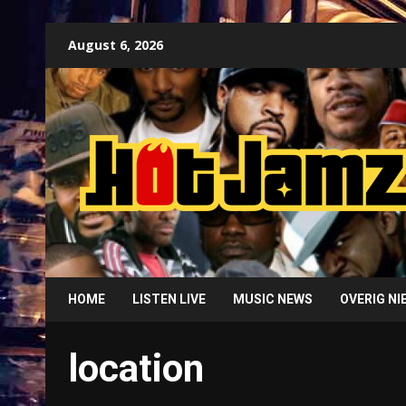
Skip
August 6, 2026
to
content
HOME
LISTEN LIVE
MUSIC NEWS
OVERIG N
location