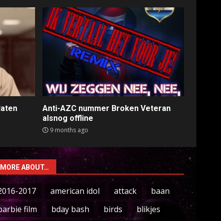
laten
Anti-AZC nummer Broken Veteran
alsnog offline
9 months ago
MORE ABOUT…
2016-2017
american idol
attack
baan
barbie film
bday bash
birds
blikjes