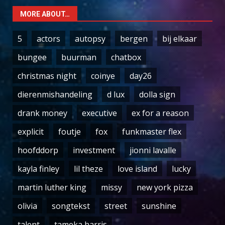
MORE ABOUT…
5
actors
autopsy
bergen
bij elkaar
bungee
buurman
chatbox
christmas night
coinye
day26
dierenmishandeling
d lux
dolla sign
drank money
executive
ex for a reason
explicit
foutje
fox
funkmaster flex
hoofddorp
investment
jionni lavalle
kayla finley
lil theze
love island
lucky
martin luther king
missy
new york pizza
olivia
songtekst
street
sunshine
talent
tameka harris