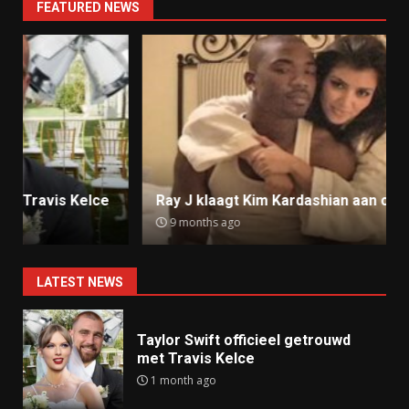
FEATURED NEWS
Ray J klaagt Kim Kardashian aan om sekstape
9 months ago
LATEST NEWS
Taylor Swift officieel getrouwd
met Travis Kelce
1 month ago