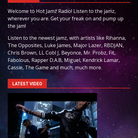
Welcome to Hot Jamz Radio! Listen to the jamz,
wherever you are. Get your freak on and pump up
the jam!
Listen to the newest jamz, with artists like Rihanna,
The Opposites, Luke James, Major Lazer, RBDJAN,
Chris Brown, LL Cool J, Beyonce, Mr. Probz, Fit,
Fabolous, Rapper D.A.B, Miguel, Kendrick Lamar,
Cassie, The Game and much, much more.
LATEST VIDEO