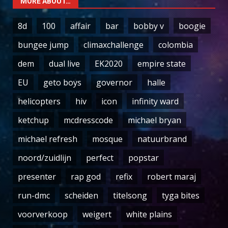
MORE ABOUT…
8d
100
affair
bar
bobby v
boogie
bungee jump
climaxchallenge
colombia
dem
dual live
EK2020
empire state
EU
geto boys
governor
halle
helicopters
hiv
icon
infinity ward
ketchup
mcdresscode
michael bryan
michael refresh
mosque
natuurbrand
noord/zuidlijn
perfect
popstar
presenter
rap god
refix
robert maraj
run-dmc
scheiden
titelsong
tyga bites
voorverkoop
weigert
white plains