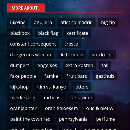
MORE ABOUT…
6ix9ine
aguilera
atletico madrid
big tip
blackbox
black flag
certificate
constant consequent
cresco
dangerous woman
de formule
dordrecht
dumpert
engelkes
extra kosten
fail
fake people
famke
fruit bars
gasthuis
kijkshop
kim vs. kanye
letters
minderjarig
mrbeast
oh u went
oranjebitter
oranjebloesem
oud & nieuw
paint the town red
pennsylvania
perfume
postnl
raised me
repost
shawn mendes