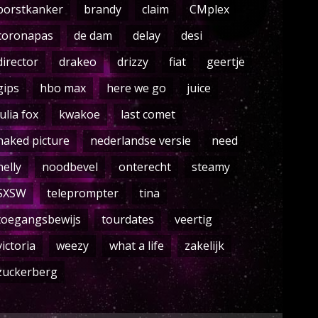
borstkanker
brandy
claim
CMplex
coronapas
de dam
delay
desi
director
drakeo
drizzy
fiat
geertje
gips
hbo max
here we go
juice
julia fox
kwakoe
last comet
naked picture
nederlandse versie
need
nelly
noodbevel
onterecht
steamy
SXSW
teleprompter
tina
toegangsbewijs
tourdates
veertig
victoria
weezy
what a life
zakelijk
zuckerberg