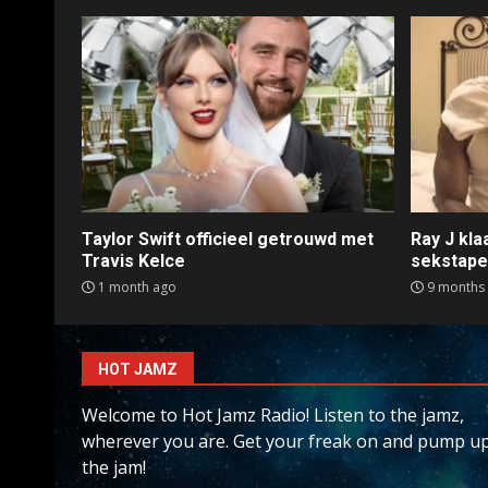
Taylor Swift officieel getrouwd met
Ray J kl
Travis Kelce
sekstap
1 month ago
9 months
HOT JAMZ
Welcome to Hot Jamz Radio! Listen to the jamz,
wherever you are. Get your freak on and pump u
the jam!