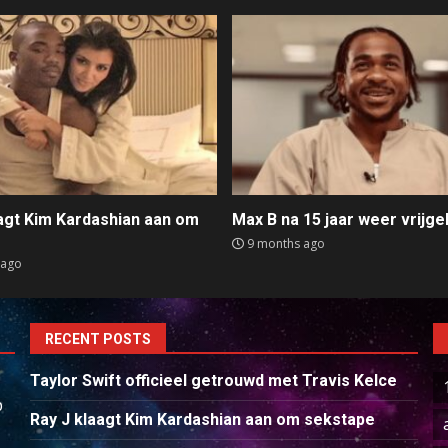
aagt Kim Kardashian aan om
Max B na 15 jaar weer vrijge
e
9 months ago
 ago
RECENT POSTS
Taylor Swift officieel getrouwd met Travis Kelce
p
Ray J klaagt Kim Kardashian aan om sekstape