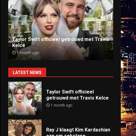
Ray J klaagt Kim Kardashian aan om
Anti
sekstape
offlin
9 months ago
9 mo
LATEST NEWS
Taylor Swift officieel
getrouwd met Travis Kelce
1 month ago
Ray J klaagt Kim Kardashian
aan om sekstape