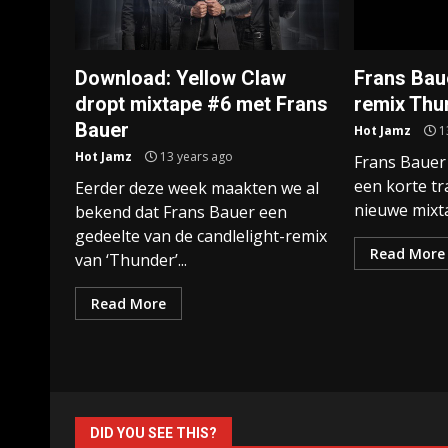
Download: Yellow Claw
Frans Bau
dropt mixtape #6 met Frans
remix Thu
Bauer
Hot Jamz
1
Hot Jamz
13 years ago
Frans Bauer 
een korte tr
Eerder deze week maakten we al
nieuwe mixta
bekend dat Frans Bauer een
gedeelte van de candlelight-remix
Read More
van ‘Thunder’...
Read More
DID YOU SEE THIS?