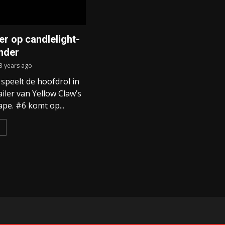
er op candlelight-
nder
3 years ago
speelt de hoofdrol in
ailer van Yellow Claw’s
pe. #6 komt op...