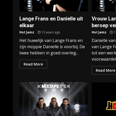
Lange Frans en Danielle uit
Vrouw Lan
elkaar
beroep ve
Hot Jamz
13 years ago
Hot Jamz
1
Het huwelijk van Lange Frans en
Danielle van
zijn moppie Danielle is voorbij. De
van Lange Fr
twee hebben in goed overleg...
tot een werk
voorwaardelij
Read More
Read More