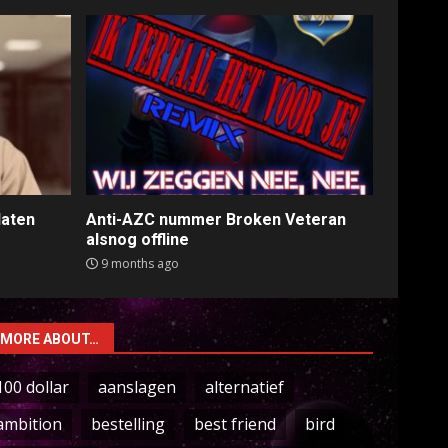
laten
Anti-AZC nummer Broken Veteran
alsnog offline
9 months ago
MORE ABOUT…
100 dollar
aanslagen
alternatief
ambition
bestelling
best friend
bird