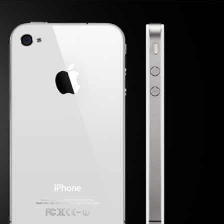
Taylor Swift officieel getrouwd met Travis
Kelce
1 month ago