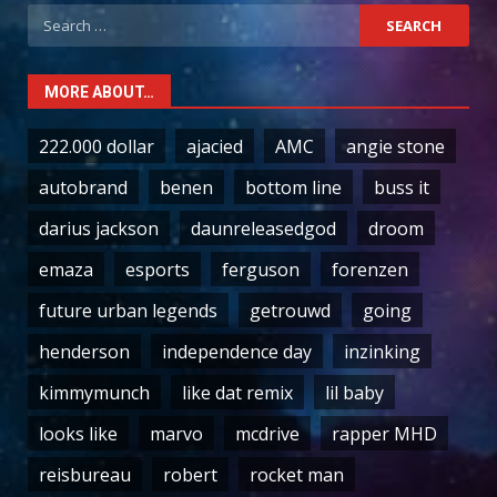
Search
for:
MORE ABOUT…
222.000 dollar
ajacied
AMC
angie stone
autobrand
benen
bottom line
buss it
darius jackson
daunreleasedgod
droom
emaza
esports
ferguson
forenzen
future urban legends
getrouwd
going
henderson
independence day
inzinking
kimmymunch
like dat remix
lil baby
looks like
marvo
mcdrive
rapper MHD
reisbureau
robert
rocket man