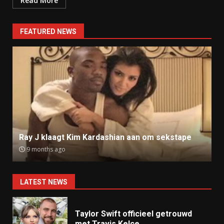
Read More
FEATURED NEWS
Ray J klaagt Kim Kardashian aan om sekstape
9 months ago
LATEST NEWS
Taylor Swift officieel getrouwd
met Travis Kelce