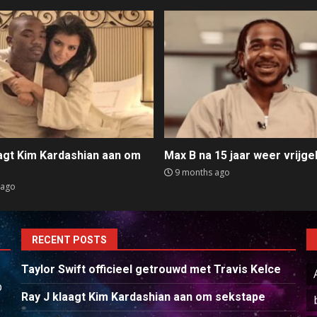
aagt Kim Kardashian aan om
Max B na 15 jaar weer vrijge
e
9 months ago
 ago
RECENT POSTS
Taylor Swift officieel getrouwd met Travis Kelce
p
Ray J klaagt Kim Kardashian aan om sekstape