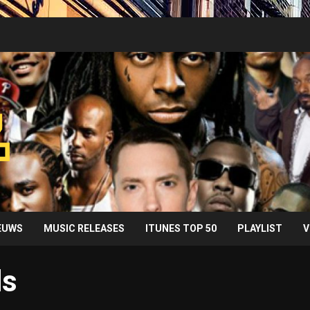
IEUWS
MUSIC RELEASES
ITUNES TOP 50
PLAYLIST
V
ds