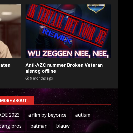
laten
Anti-AZC nummer Broken Veteran
alsnog offline
9 months ago
MORE ABOUT…
ADE 2023
a film by beyonce
autism
bang bros
batman
blauw