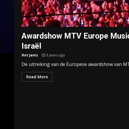
Awardshow MTV Europe Music 
Israël
Hot Jamz
3 years ago
De uitreiking van de Europese awardshow van MTV (
Read More