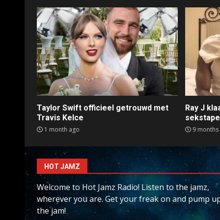
Taylor Swift officieel getrouwd met
Ray J kl
Travis Kelce
sekstap
1 month ago
9 months
HOT JAMZ
Welcome to Hot Jamz Radio! Listen to the jamz,
wherever you are. Get your freak on and pump u
the jam!