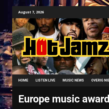
Skip
August 7, 2026
to
content
HOME
LISTEN LIVE
MUSIC NEWS
OVERIG N
Europe music awar