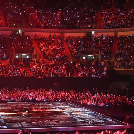
Taylor Swift officieel getrouwd met Travis
Kelce
1 month ago