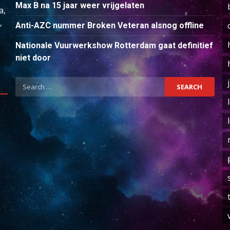
Max B na 15 jaar weer vrijgelaten
a,
,
Anti-AZC nummer Broken Veteran alsnog offline
Nationale Vuurwerkshow Rotterdam gaat definitief
niet door
Search
for: