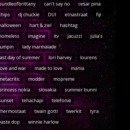
bundleofbrittany
can't say no
cesar pina
chips
dj chuckie
DUI
etnastraat
fiji
halloween
hart & ziel
hashtag
homeless
imagine
itv
jacuzzi
julia's
jumpin
lady marmalade
last day of summer
lori harvey
lourens
love and war
made to love
mania
metacritic
modder
mopreme
princess nokia
slovakia
summer bunni
sunset
tehachapi
telefonie
thermostaat
twain gotti
twerkit
tyra
vaste dop
winnie harlow