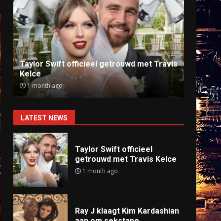
Ray J klaagt Kim Kardashian aan om
Anti
sekstape
offlin
9 months ago
9 mo
LATEST NEWS
Taylor Swift officieel
getrouwd met Travis Kelce
1 month ago
Ray J klaagt Kim Kardashian
aan om sekstape