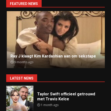
FEATURED NEWS
Ray J klaagt Kim Kardashian aan om sekstape
9 months ago
LATEST NEWS
Taylor Swift officieel getrouwd
met Travis Kelce
1 month ago