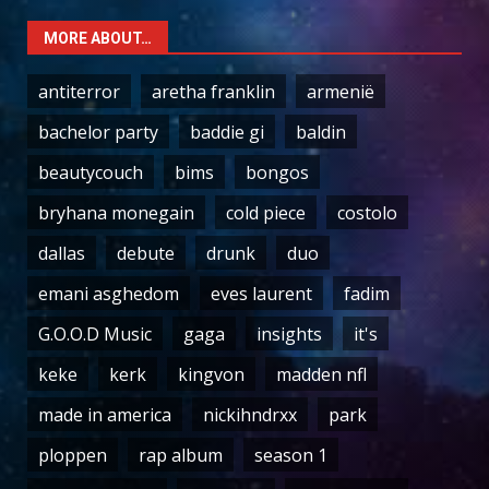
MORE ABOUT…
antiterror
aretha franklin
armenië
bachelor party
baddie gi
baldin
beautycouch
bims
bongos
bryhana monegain
cold piece
costolo
dallas
debute
drunk
duo
emani asghedom
eves laurent
fadim
G.O.O.D Music
gaga
insights
it's
keke
kerk
kingvon
madden nfl
made in america
nickihndrxx
park
ploppen
rap album
season 1