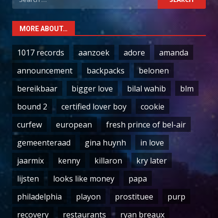
for:
MORE ABOUT…
1017 records
aanzoek
adore
amanda
announcement
backpacks
belonen
bereikbaar
bigger love
bilal wahib
blm
bound 2
certified lover boy
cookie
curfew
european
fresh prince of bel-air
gemeenteraad
gina huynh
in love
jaarmix
kenny
killaron
kry later
lijsten
looks like money
papa
philadelphia
playon
prostituee
purp
recovery
restaurants
ryan breaux