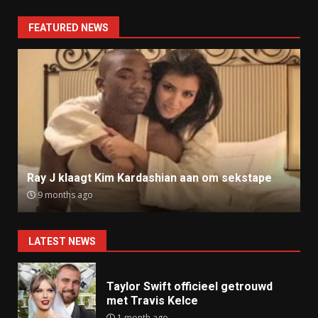
FEATURED NEWS
Ray J klaagt Kim Kardashian aan om sekstape
9 months ago
LATEST NEWS
Taylor Swift officieel getrouwd
met Travis Kelce
1 month ago