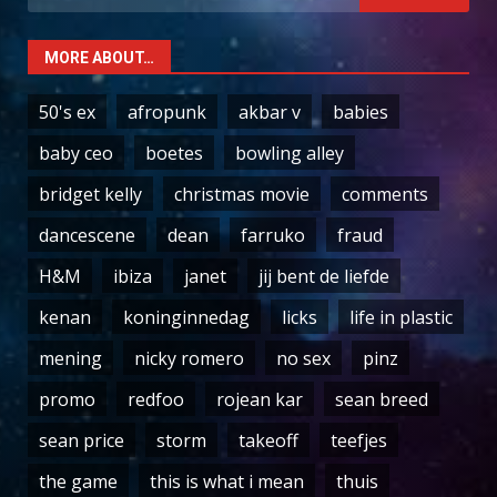
for:
MORE ABOUT…
50's ex
afropunk
akbar v
babies
baby ceo
boetes
bowling alley
bridget kelly
christmas movie
comments
dancescene
dean
farruko
fraud
H&M
ibiza
janet
jij bent de liefde
kenan
koninginnedag
licks
life in plastic
mening
nicky romero
no sex
pinz
promo
redfoo
rojean kar
sean breed
sean price
storm
takeoff
teefjes
the game
this is what i mean
thuis