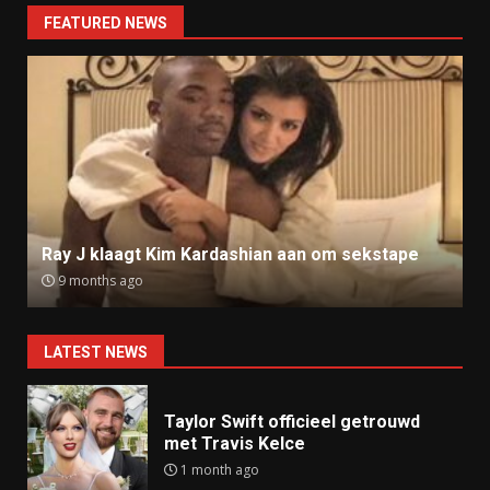
FEATURED NEWS
Ray J klaagt Kim Kardashian aan om sekstape
9 months ago
LATEST NEWS
Taylor Swift officieel getrouwd
met Travis Kelce
1 month ago