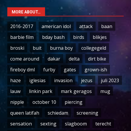
MORE ABOUT…
2016-2017
american idol
attack
baan
barbie film
bday bash
birds
blikjes
broski
buit
burna boy
collegegeld
come around
dakar
delta
dirt bike
fireboy dml
furby
gates
grown-ish
haze
iglesias
invasion
jezus
juli 2023
lauw
linkin park
mark geragos
mug
nipple
october 10
piercing
queen latifah
schiedam
screening
sensation
sexting
slagboom
terecht