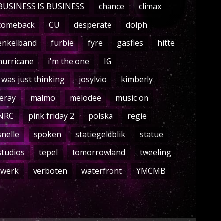
BUSINESS IS BUSINESS
chance
climax
comeback
CU
desperate
dolph
enkelband
furbie
fyre
gasfles
hitte
hurricane
i'm the one
IG
i was just thinking
josylvio
kimberly
leray
malmo
melodee
music on
NRC
pink friday 2
polska
regie
snelle
spoken
statiegeldblik
statue
studios
tepel
tomorrowland
tweeling
twerk
verboten
waterfront
YMCMB