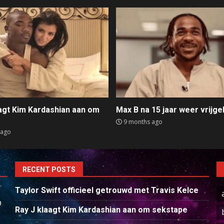
aagt Kim Kardashian aan om
Max B na 15 jaar weer vrijge
e
9 months ago
 ago
RECENT POSTS
Taylor Swift officieel getrouwd met Travis Kelce
p
Ray J klaagt Kim Kardashian aan om sekstape