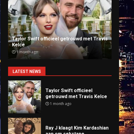
Ray J klaagt Kim Kardashian aan om
Anti
sekstape
offlin
9 months ago
9 mo
LATEST NEWS
Taylor Swift officieel
getrouwd met Travis Kelce
1 month ago
Ray J klaagt Kim Kardashian
aan om sekstape