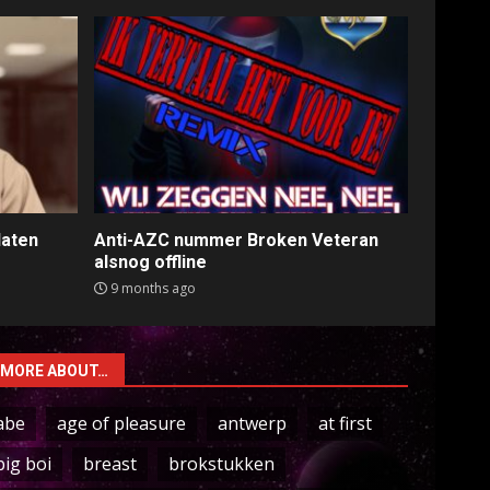
laten
Anti-AZC nummer Broken Veteran
alsnog offline
9 months ago
MORE ABOUT…
abe
age of pleasure
antwerp
at first
big boi
breast
brokstukken