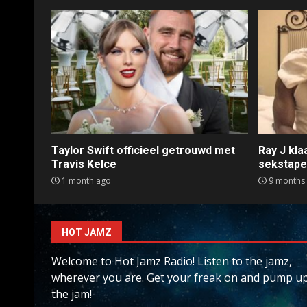
Taylor Swift officieel getrouwd met
Ray J kl
Travis Kelce
sekstap
1 month ago
9 months
HOT JAMZ
Welcome to Hot Jamz Radio! Listen to the jamz,
wherever you are. Get your freak on and pump u
the jam!