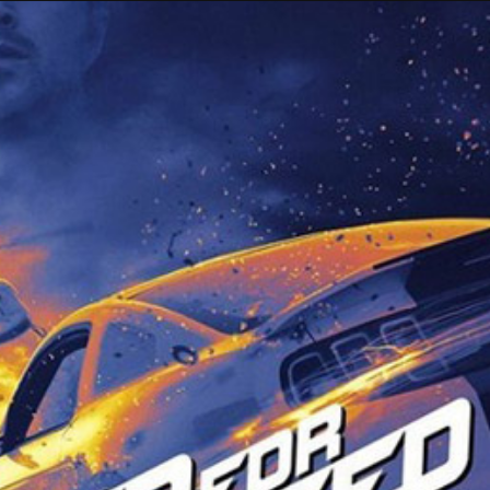
Taylor Swift officieel getrouwd met Travis
Kelce
1 month ago