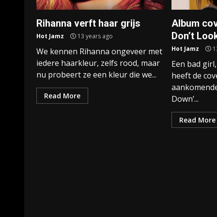
Rihanna verft haar grijs
Album cov
Don’t Loo
Hot Jamz
13 years ago
Hot Jamz
1
We kennen Rihanna ongeveer met
iedere haarkleur, zelfs rood, maar
Een bad girl,
nu probeert ze een kleur die we...
heeft de cov
aankomende
Read More
Down’...
Read More