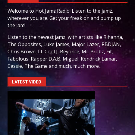
Welcome to Hot Jamz Radio! Listen to the jamz,
wherever you are. Get your freak on and pump up
the jam!
Listen to the newest jamz, with artists like Rihanna,
The Opposites, Luke James, Major Lazer, RBDJAN,
Chris Brown, LL Cool J, Beyonce, Mr. Probz, Fit,
Fabolous, Rapper D.A.B, Miguel, Kendrick Lamar,
Cassie, The Game and much, much more.
LATEST VIDEO