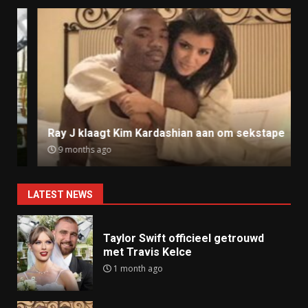
Ray J klaagt Kim Kardashian aan om sekstape
9 months ago
LATEST NEWS
Taylor Swift officieel getrouwd
met Travis Kelce
1 month ago