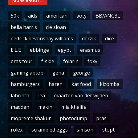
MORE ABOUT…
50k
aids
american
aoty
BB/ANG3L
bella harris
cle sloan
dedrick devonshay williams
derzik
dice
E.L.E
ebbinge
egypt
erasmus
eras tour
f-side
folarin
foxy
gaminglaptop
gena
george
hamburgers
haren
kat food
kizomba
labrinth
lea
maarten van der wijden
madden
makin
mia khalifa
mopreme shakur
photodump
pras
rolex
scrambled eggs
simson
stopt