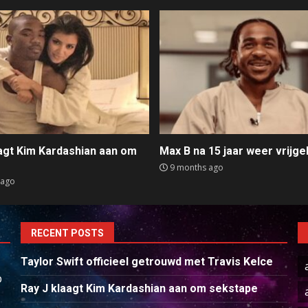
aagt Kim Kardashian aan om
Max B na 15 jaar weer vrijge
e
9 months ago
 ago
RECENT POSTS
Taylor Swift officieel getrouwd met Travis Kelce
p
Ray J klaagt Kim Kardashian aan om sekstape