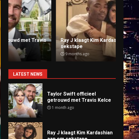
Ray J klaagt Kim Kardashian aan om
Anti
sekstape
offlin
9 months ago
9 mo
LATEST NEWS
Taylor Swift officieel
getrouwd met Travis Kelce
1 month ago
Ray J klaagt Kim Kardashian
aan om sekstape