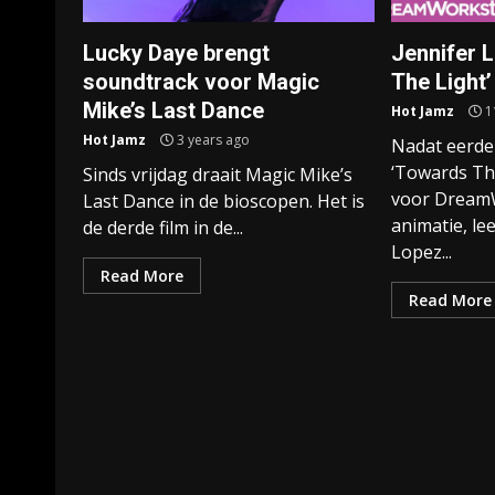
Lucky Daye brengt
Jennifer L
soundtrack voor Magic
The Light’
Mike’s Last Dance
Hot Jamz
1
Hot Jamz
3 years ago
Nadat eerde
‘Towards Th
Sinds vrijdag draait Magic Mike’s
voor Dream
Last Dance in de bioscopen. Het is
animatie, le
de derde film in de...
Lopez...
Read More
Read More