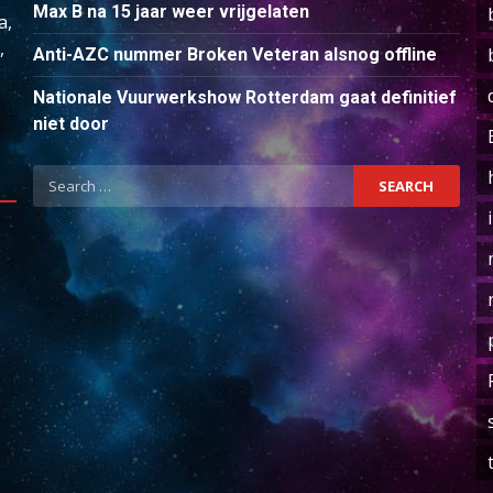
Max B na 15 jaar weer vrijgelaten
a,
,
Anti-AZC nummer Broken Veteran alsnog offline
Nationale Vuurwerkshow Rotterdam gaat definitief
niet door
Search
for: