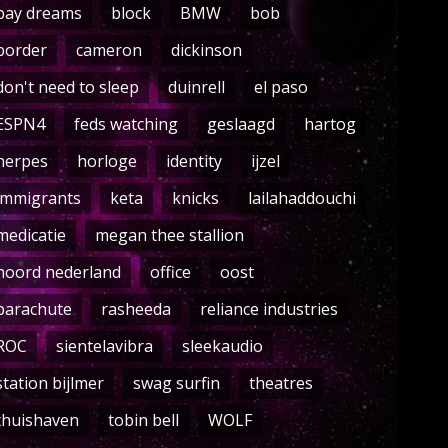
bay dreams
block
BMW
bob
border
cameron
dickinson
don't need to sleep
duinrell
el paso
ESPN4
feds watching
geslaagd
hartog
herpes
horloge
identity
ijzel
immigrants
keta
knicks
lailahaddouchi
medicatie
megan thee stallion
noord nederland
office
oost
parachute
rasheeda
reliance industries
ROC
sientelavibra
sleekaudio
station bijlmer
swag surfin
theatres
thuishaven
tobin bell
WOLF