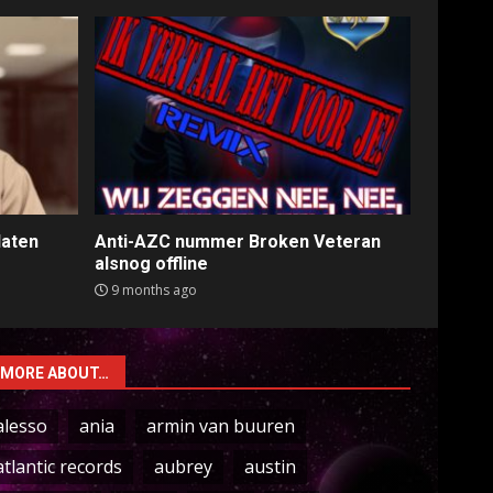
laten
Anti-AZC nummer Broken Veteran
alsnog offline
9 months ago
MORE ABOUT…
alesso
ania
armin van buuren
atlantic records
aubrey
austin