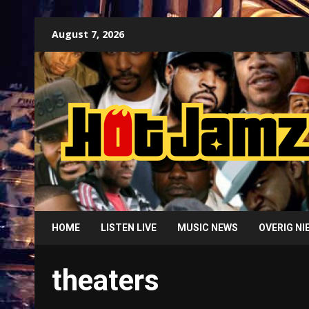
Skip
August 7, 2026
to
content
HOME
LISTEN LIVE
MUSIC NEWS
OVERIG N
theaters