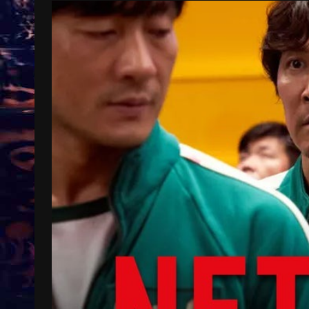
Treinkaartjes worden duurder,
abonnementen verdwijnen
9 months ago