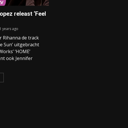
opez releast ‘Feel
1 years ago
r Rihanna de track
e Sun’ uitgebracht
Works’ ‘HOME’
ent ook Jennifer