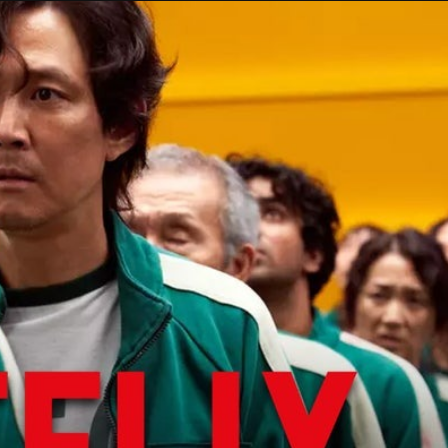
Taylor Swift officieel getrouwd met Travis
Kelce
1 month ago