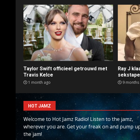
Taylor Swift officieel getrouwd met
Ray J kl
Travis Kelce
sekstap
1 month ago
9 months
HOT JAMZ
Welcome to Hot Jamz Radio! Listen to the jamz,
wherever you are. Get your freak on and pump u
the jam!