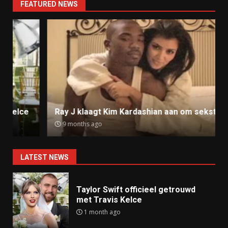
FEATURED NEWS
Ray J klaagt Kim Kardashian aan om sekstape
9 months ago
LATEST NEWS
Taylor Swift officieel getrouwd
met Travis Kelce
1 month ago