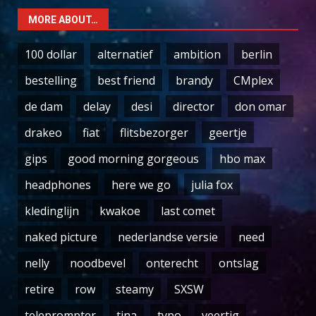
MORE ABOUT…
100 dollar
alternatief
ambition
berlin
bestelling
best friend
brandy
CMplex
de dam
delay
desi
director
don omar
drakeo
fiat
flitsbezorger
geertje
gips
good morning gorgeous
hbo max
headphones
here we go
julia fox
kledinglijn
kwakoe
last comet
naked picture
nederlandse versie
need
nelly
noodbevel
onterecht
ontslag
retire
row
steamy
SXSW
teleprompter
tina
typo
veertig