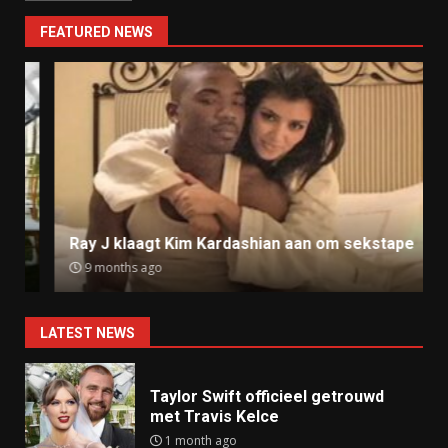
FEATURED NEWS
Ray J klaagt Kim Kardashian aan om sekstape
9 months ago
LATEST NEWS
Taylor Swift officieel getrouwd
met Travis Kelce
1 month ago