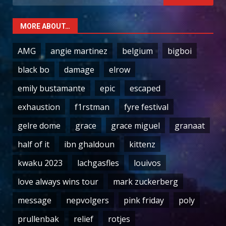
for:
MORE ABOUT…
AMG
angie martinez
belgium
bigboi
black bo
damage
elrow
emily bustamante
epic
escaped
exhaustion
f1rstman
fyre festival
gelre dome
grace
grace miguel
granaat
half of it
ibn ghaldoun
kittenz
kwaku 2023
lachgasfles
louivos
love always wins tour
mark zuckerberg
message
nepvolgers
pink friday
poly
prullenbak
relief
rotjes