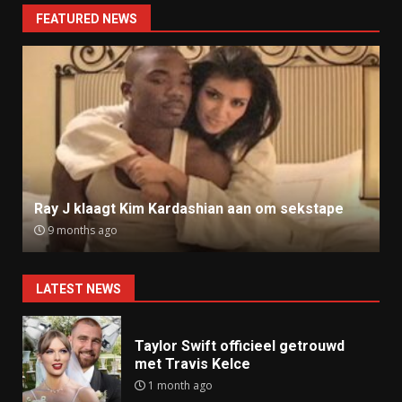
FEATURED NEWS
Ray J klaagt Kim Kardashian aan om sekstape
9 months ago
LATEST NEWS
Taylor Swift officieel getrouwd
met Travis Kelce
1 month ago