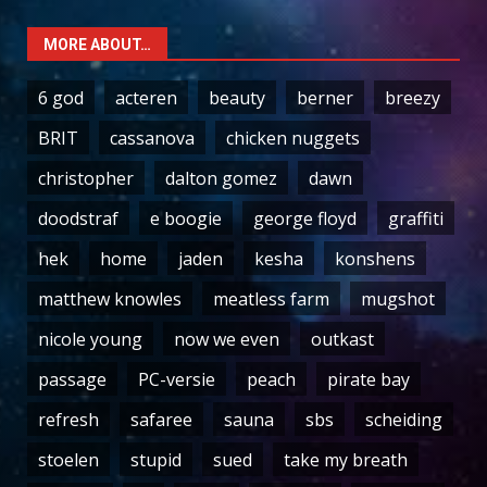
MORE ABOUT…
6 god
acteren
beauty
berner
breezy
BRIT
cassanova
chicken nuggets
christopher
dalton gomez
dawn
doodstraf
e boogie
george floyd
graffiti
hek
home
jaden
kesha
konshens
matthew knowles
meatless farm
mugshot
nicole young
now we even
outkast
passage
PC-versie
peach
pirate bay
refresh
safaree
sauna
sbs
scheiding
stoelen
stupid
sued
take my breath