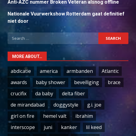
Anti-AZC nummer Broken Veteran alsnog offline
Nationale Vuurwerkshow Rotterdam gaat definitief
niet door
Search
for:
MORE ABOUT…
abdicatie
america
armbanden
Atlantic
awards
baby shower
beveiliging
brace
crucifix
da baby
delta fiber
de mirandabad
doggystyle
g.i. joe
girl on fire
hemel valt
ibrahim
interscope
juni
kanker
lil keed