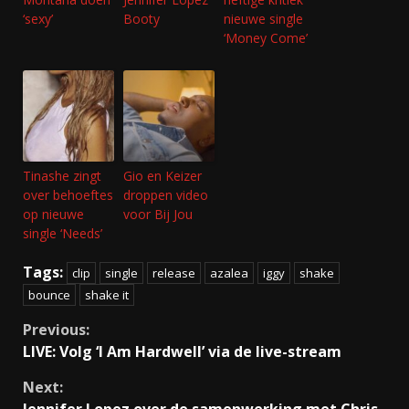
‘sexy’
Booty
nieuwe single
‘Money Come’
Tinashe zingt
Gio en Keizer
over behoeftes
droppen video
op nieuwe
voor Bij Jou
single ‘Needs’
Tags:
clip
single
release
azalea
iggy
shake
bounce
shake it
Continue
Previous:
LIVE: Volg ‘I Am Hardwell’ via de live-stream
Reading
Next:
Jennifer Lopez over de samenwerking met Chris