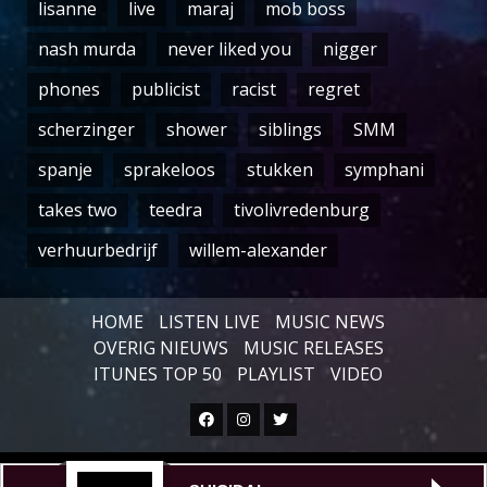
lisanne
live
maraj
mob boss
nash murda
never liked you
nigger
phones
publicist
racist
regret
scherzinger
shower
siblings
SMM
spanje
sprakeloos
stukken
symphani
takes two
teedra
tivolivredenburg
verhuurbedrijf
willem-alexander
HOME
LISTEN LIVE
MUSIC NEWS
OVERIG NIEUWS
MUSIC RELEASES
ITUNES TOP 50
PLAYLIST
VIDEO
Facebook
Instagram
Twitter
Copyright © All rights reserved.
|