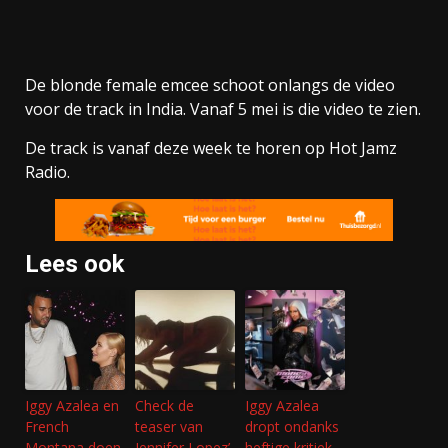
De blonde female emcee schoot onlangs de video
voor de track in India. Vanaf 5 mei is die video te zien.
De track is vanaf deze week te horen op Hot Jamz
Radio.
Lees ook
Iggy Azalea en
Check de
Iggy Azalea
French
teaser van
dropt ondanks
Montana doen
Jennifer Lopez’
heftige kritiek