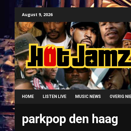
Skip
August 9, 2026
to
content
HOME
LISTEN LIVE
MUSIC NEWS
OVERIG N
parkpop den haag