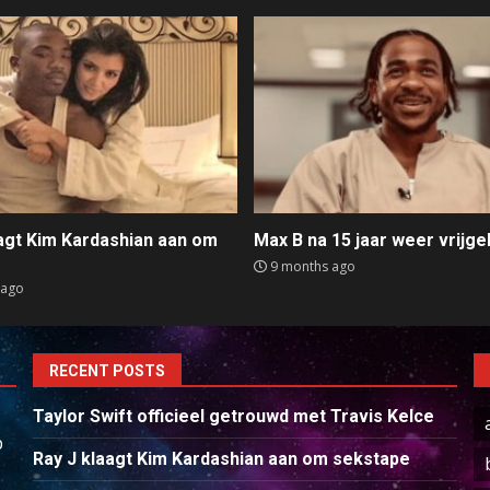
aagt Kim Kardashian aan om
Max B na 15 jaar weer vrijge
e
9 months ago
 ago
RECENT POSTS
Taylor Swift officieel getrouwd met Travis Kelce
p
Ray J klaagt Kim Kardashian aan om sekstape