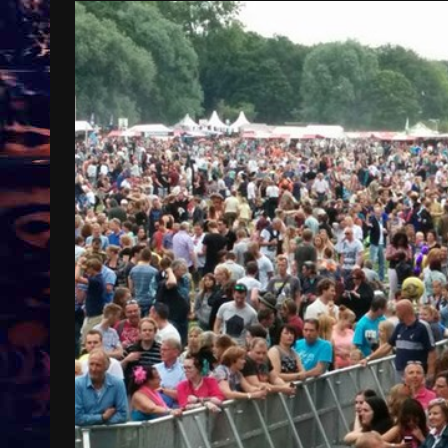
Treinkaartjes worden duurder,
abonnementen verdwijnen
9 months ago