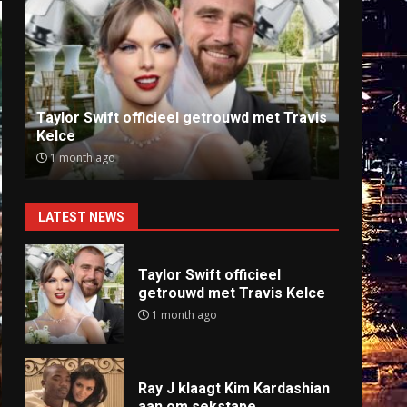
Ray J klaagt Kim Kardashian aan om
Anti
sekstape
offlin
9 months ago
9 mo
LATEST NEWS
Taylor Swift officieel
getrouwd met Travis Kelce
1 month ago
Ray J klaagt Kim Kardashian
aan om sekstape