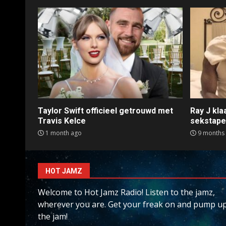
Taylor Swift officieel getrouwd met
Ray J kl
Travis Kelce
sekstap
1 month ago
9 months
HOT JAMZ
Welcome to Hot Jamz Radio! Listen to the jamz,
wherever you are. Get your freak on and pump u
the jam!