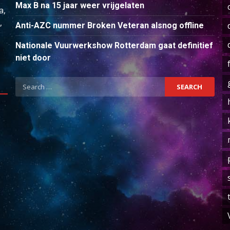
Max B na 15 jaar weer vrijgelaten
a,
,
Anti-AZC nummer Broken Veteran alsnog offline
Nationale Vuurwerkshow Rotterdam gaat definitief
niet door
Search
for: