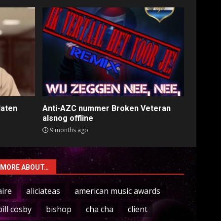
laten
Anti-AZC nummer Broken Veteran
alsnog offline
9 months ago
MORE ABOUT…
aire
aliciateas
american music awards
bill cosby
bishop
cha cha
client