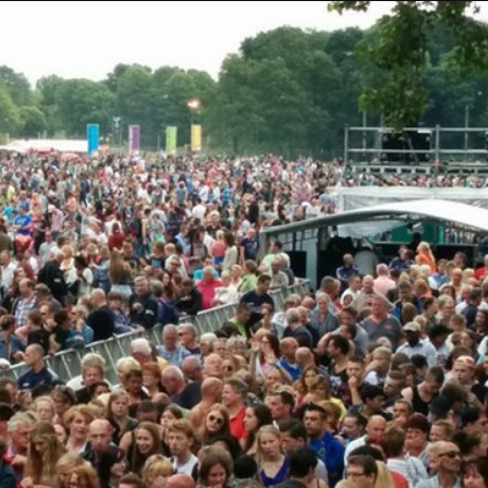
Taylor Swift officieel getrouwd met Travis
Kelce
1 month ago