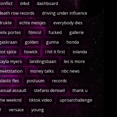
conflict
d4vd
dashboard
death row records
driving under influence
drukte
echte meisjes
everybody dies
felix portes
filmrol
fucked
gallerie
gaskraan
golden
gunna
honda
hot spice
howick
i hit it first
iolanda
kayla myers
landingsbaan
les is more
meetstation
money talks
nbc news
plastic fles
postuum
records
sexual assault
stefano denswil
thank u
the weeknd
tiktok video
uproarchallenge
V
versace
young