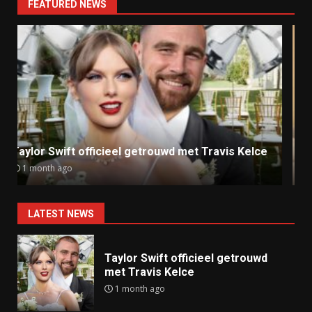
FEATURED NEWS
Ray J klaagt Kim Kardashian aan om sekstape
9 months ago
LATEST NEWS
Taylor Swift officieel getrouwd
met Travis Kelce
1 month ago