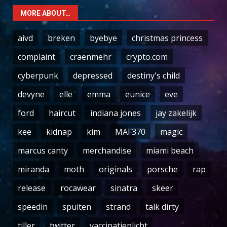
MORE ABOUT…
aivd
breken
byebye
christmas princess
complaint
craenmehr
crypto.com
cyberpunk
depressed
destiny's child
devyne
elle
emma
eunice
eve
ford
haircut
indiana jones
jay zakelijk
kee
kidnap
kim
MAF370
magic
marcus canty
merchandise
miami beach
miranda
moth
originals
porsche
rap
release
rocawear
sinatra
skeer
speedin
spuiten
strand
talk dirty
tiller
twitter
vaccinatieplicht