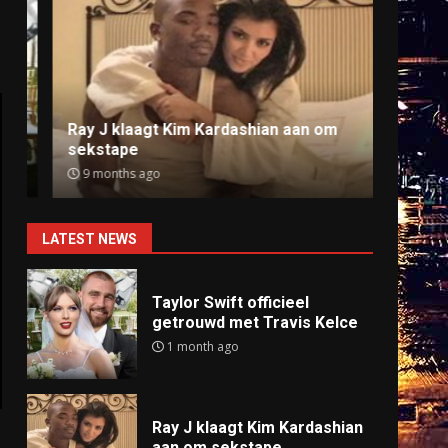
Ray J klaagt Kim Kardashian aan om
Anti
sekstape
offlin
9 months ago
9 mo
LATEST NEWS
Taylor Swift officieel
getrouwd met Travis Kelce
1 month ago
Ray J klaagt Kim Kardashian
aan om sekstape