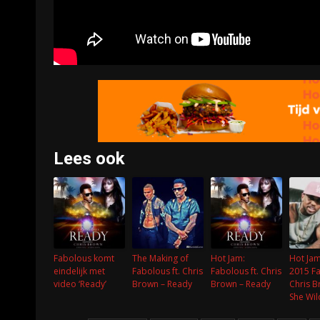
Lees ook
Fabolous komt
The Making of
Hot Jam:
Hot Jam
eindelijk met
Fabolous ft. Chris
Fabolous ft. Chris
2015 Fa
video ‘Ready’
Brown – Ready
Brown – Ready
Chris B
She Wil