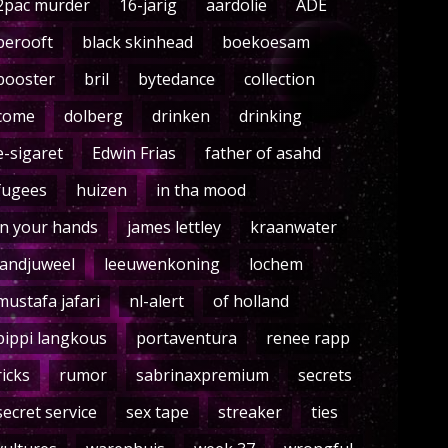
2pac murder
16-jarig
aardolie
ADE
berooft
black skinhead
boekoesam
booster
bril
bytedance
collection
come
dolberg
drinken
drinking
e-sigaret
Edwin Frias
father of asahd
fugees
huizen
in tha mood
in your hands
james lettley
kraanwater
landjuweel
leeuwenkoning
lochem
mustafa jafari
nl-alert
of holland
pippi langkous
portaventura
renee rapp
ricks
rumor
sabrinaxpremium
secrets
secret service
sex tape
streaker
ties