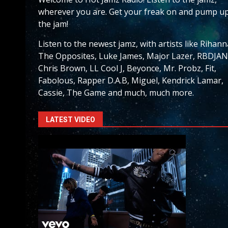
wherever you are. Get your freak on and pump u
the jam!
Listen to the newest jamz, with artists like Rihann
The Opposites, Luke James, Major Lazer, RBDJAN
Chris Brown, LL Cool J, Beyonce, Mr. Probz, Fit,
Fabolous, Rapper D.A.B, Miguel, Kendrick Lamar,
Cassie, The Game and much, much more.
LATEST VIDEO