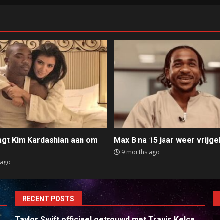
aagt Kim Kardashian aan om
Max B na 15 jaar weer vrijge
e
9 months ago
 ago
RECENT POSTS
Taylor Swift officieel getrouwd met Travis Kelce