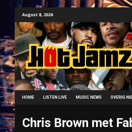
Skip
August 8, 2026
to
content
HOME
LISTEN LIVE
MUSIC NEWS
OVERIG N
Chris Brown met Fa