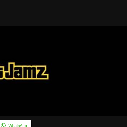
Taylor Swift officieel getrouwd met Travis
Kelce
1 month ago
WhatsApp