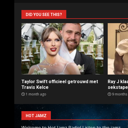
DID YOU SEE THIS?
Taylor Swift officieel getrouwd met
Ray J kl
Travis Kelce
sekstap
1 month ago
9 months
HOT JAMZ
Welcome to Hot Jamz Radio! Listen to the jamz,