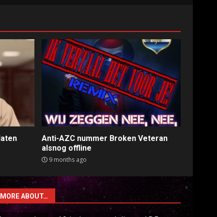
laten
Anti-AZC nummer Broken Veteran
alsnog offline
9 months ago
MORE ABOUT…