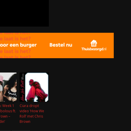
: Week 1
Ciara dropt
bolous ft.
video ‘How We
rown –
Roll’ met Chris
din’
Brown