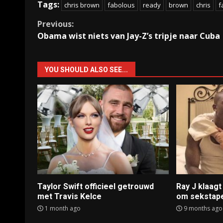
Tags:
chris brown
fabolous
ready
brown
chris
f
Continue
Previous:
Obama wist niets van Jay-Z’s tripje naar Cuba
Reading
YOU SHOULD ALSO SEE...
Taylor Swift officieel getrouwd
Ray J klaag
met Travis Kelce
om sekstap
1 month ago
9 months ago