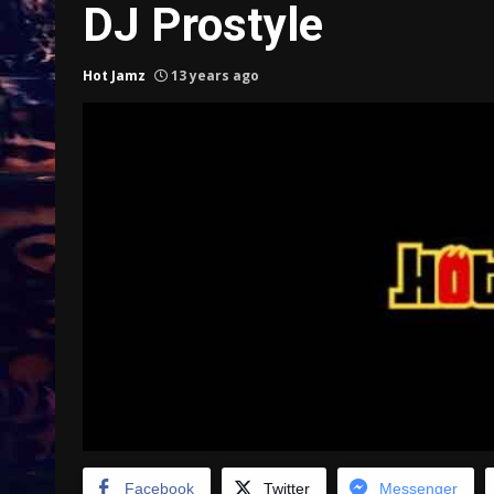
DJ Prostyle
Hot Jamz
13 years ago
Treinkaartjes worden duurder,
abonnementen verdwijnen
9 months ago
Facebook
Twitter
Messenger