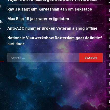
p
Ray J klaagt Kim Kardashian aan om sekstape
Max B na 15 jaar weer vrijgelaten
a,
,
Anti-AZC nummer Broken Veteran alsnog offline
Nationale Vuurwerkshow Rotterdam gaat definitief
niet door
Search
for: