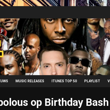
IEUWS
MUSIC RELEASES
ITUNES TOP 50
PLAYLIST
V
bolous op Birthday Bash