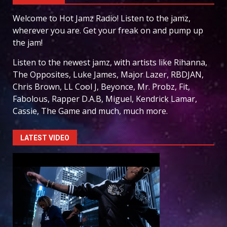
Welcome to Hot Jamz Radio! Listen to the jamz,
wherever you are. Get your freak on and pump up
the jam!
Listen to the newest jamz, with artists like Rihanna,
The Opposites, Luke James, Major Lazer, RBDJAN,
Chris Brown, LL Cool J, Beyonce, Mr. Probz, Fit,
Fabolous, Rapper D.A.B, Miguel, Kendrick Lamar,
Cassie, The Game and much, much more.
LATEST VIDEO