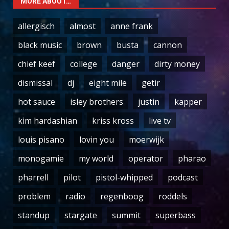
MORE ABOUT…
allergisch
almost
anne frank
black music
brown
busta
cannon
chief keef
college
danger
dirty money
dismissal
dj
eight mile
getir
hot sauce
isley brothers
justin
kapper
kim hardashian
kriss kross
live tv
louis pisano
lovin you
moerwijk
monogamie
my world
operator
pharao
pharrell
pilot
pistol-whipped
podcast
problem
radio
regenboog
roddels
standup
stargate
summit
superbass