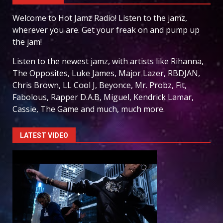
Welcome to Hot Jamz Radio! Listen to the jamz,
wherever you are. Get your freak on and pump up
the jam!
Listen to the newest jamz, with artists like Rihanna,
The Opposites, Luke James, Major Lazer, RBDJAN,
Chris Brown, LL Cool J, Beyonce, Mr. Probz, Fit,
Fabolous, Rapper D.A.B, Miguel, Kendrick Lamar,
Cassie, The Game and much, much more.
LATEST VIDEO