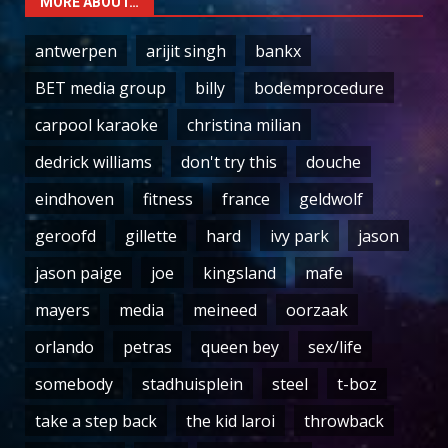
MORE ABOUT…
antwerpen
arijit singh
bankx
BET media group
billy
bodemprocedure
carpool karaoke
christina milian
dedrick williams
don't try this
douche
eindhoven
fitness
france
geldwolf
geroofd
gillette
hard
ivy park
jason
jason paige
joe
kingsland
mafe
mayers
media
meineed
oorzaak
orlando
petras
queen bey
sex/life
somebody
stadhuisplein
steel
t-boz
take a step back
the kid laroi
throwback