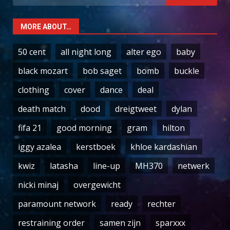
for:
MORE ABOUT…
50 cent
all night long
alter ego
baby
black mozart
bob saget
bomb
buckle
clothing
cover
dance
deal
death match
dood
dreigtweet
dylan
fifa 21
good morning
gram
hilton
iggy azalea
kerstboek
khloe kardashian
kwiz
latasha
line-up
MH370
netwerk
nicki minaj
overgewicht
paramount network
ready
rechter
restraining order
samen zijn
sparxxx