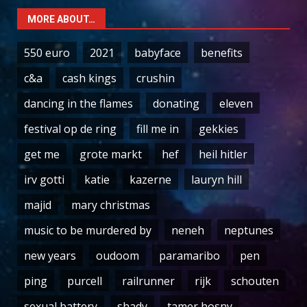
MORE ABOUT…
550 euro
2021
babyface
benefits
c&a
cash kings
crushin
dancing in the flames
donating
eleven
festival op de ring
fill me in
gekkies
get me
grote markt
hef
heil hitler
irv gotti
katie
kazerne
lauryn hill
majid
mary christmas
music to be murdered by
neneh
neptunes
new years
oudoom
paramaribo
pen
ping
purcell
railrunner
rijk
schouten
sexual battery
shady
tamer hosny