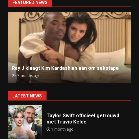
FEATURED NEWS
Ray J klaagt Kim Kardashian aan om sekstape
9 months ago
LATEST NEWS
Taylor Swift officieel getrouwd
met Travis Kelce
1 month ago