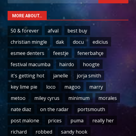
for:
MORE ABOUT…
50 & forever
afval
best buy
christian mingle
dak
docu
edicius
esmee denters
feestje
fenerbahçe
festival macumba
hairdo
hoogte
it's getting hot
janelle
jorja smith
key lime pie
loco
magoo
marry
metoo
miley cyrus
minimum
morales
nate diaz
on the radar
portsmouth
post malone
prices
puma
really her
richard
robbed
sandy hook