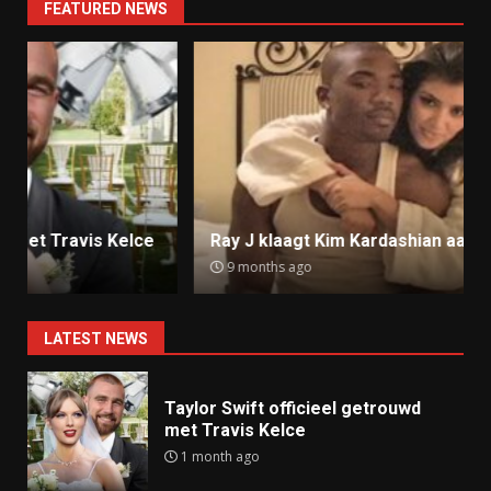
FEATURED NEWS
Ray J klaagt Kim Kardashian aan om sekstape
9 months ago
LATEST NEWS
Taylor Swift officieel getrouwd
met Travis Kelce
1 month ago