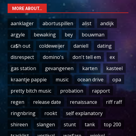
MORE ABOUT…
aanklager
abortuspillen
alist
andijk
argyle
bewaking
bey
bouwman
ca$h out
coldeweijer
daniell
dating
disrespect
domino's
don't tell em
ex
gas station
gevangenen
karten
kasteel
kraantje pappie
music
ocean drive
opa
pretty bitch music
probation
rapport
regen
release date
renaissance
riff raff
ringnbring
rookt
self explanatory
shireen
slangen
stunt
tank
top 200
tracklist
vestival
warfare
winkel