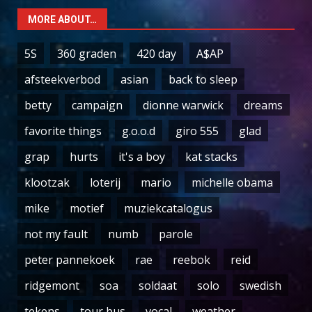
MORE ABOUT…
5S
360 graden
420 day
A$AP
afsteekverbod
asian
back to sleep
betty
campaign
dionne warwick
dreams
favorite things
g.o.o.d
giro 555
glad
grap
hurts
it's a boy
kat stacks
klootzak
loterij
mario
michelle obama
mike
motief
muziekcatalogus
not my fault
numb
parole
peter pannekoek
rae
reebok
reid
ridgemont
soa
soldaat
solo
swedish
tekens
tour bus
vocal
weather