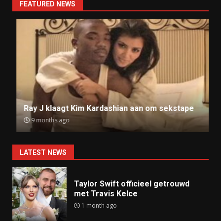
FEATURED NEWS
Ray J klaagt Kim Kardashian aan om sekstape
9 months ago
LATEST NEWS
Taylor Swift officieel getrouwd
met Travis Kelce
1 month ago