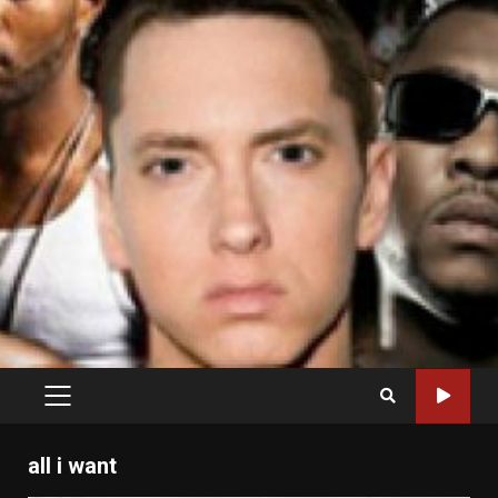
PRIMARY
MENU
all i want