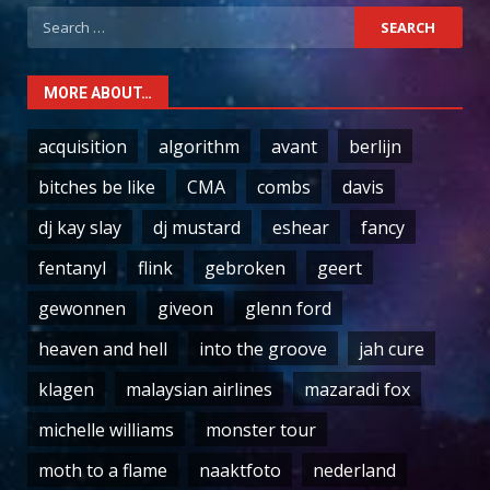
Search
for:
MORE ABOUT…
acquisition
algorithm
avant
berlijn
bitches be like
CMA
combs
davis
dj kay slay
dj mustard
eshear
fancy
fentanyl
flink
gebroken
geert
gewonnen
giveon
glenn ford
heaven and hell
into the groove
jah cure
klagen
malaysian airlines
mazaradi fox
michelle williams
monster tour
moth to a flame
naaktfoto
nederland