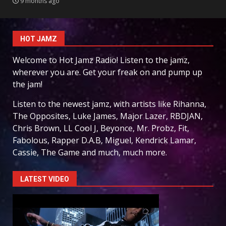
9 months ago
HOT JAMZ
Welcome to Hot Jamz Radio! Listen to the jamz,
wherever you are. Get your freak on and pump up
the jam!
Listen to the newest jamz, with artists like Rihanna,
The Opposites, Luke James, Major Lazer, RBDJAN,
Chris Brown, LL Cool J, Beyonce, Mr. Probz, Fit,
Fabolous, Rapper D.A.B, Miguel, Kendrick Lamar,
Cassie, The Game and much, much more.
LATEST VIDEO