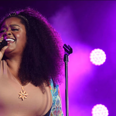
Taylor Swift officieel getrouwd met Travis
Kelce
1 month ago