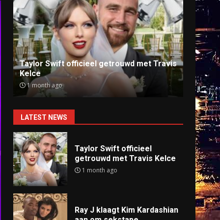
Ray J klaagt Kim Kardashian aan om
Anti
sekstape
offlin
9 months ago
9 mo
LATEST NEWS
Taylor Swift officieel
getrouwd met Travis Kelce
1 month ago
Ray J klaagt Kim Kardashian
aan om sekstape