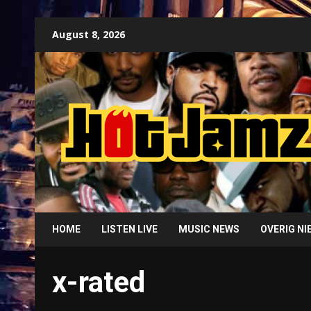
Skip
August 8, 2026
to
content
HOME
LISTEN LIVE
MUSIC NEWS
OVERIG N
x-rated