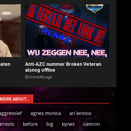
laten
Anti-AZC nummer Broken Veteran
alsnog offline
9 months ago
MORE ABOUT…
aggressief
agnes monica
ari lennox
arrests
before
big
bynes
camron