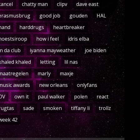
cancel
chatty man
clipv
dave east
erasmusbrug
good job
gouden
HAL
hand
harddrugs
heartbreaker
hoestsiroop
how i feel
idris elba
in da club
iyanna mayweather
joe biden
khaled khaled
letting
lil nas
maatregelen
marly
maxje
music awards
new orleans
onlyfans
OV
own it
paul walker
polen
react
rugtas
sade
smoken
tiffany li
trollz
week 42