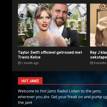
Taylor Swift officieel getrouwd met
Ray J kl
Travis Kelce
sekstap
1 month ago
9 months
HOT JAMZ
Welcome to Hot Jamz Radio! Listen to the jamz,
wherever you are. Get your freak on and pump u
the jam!