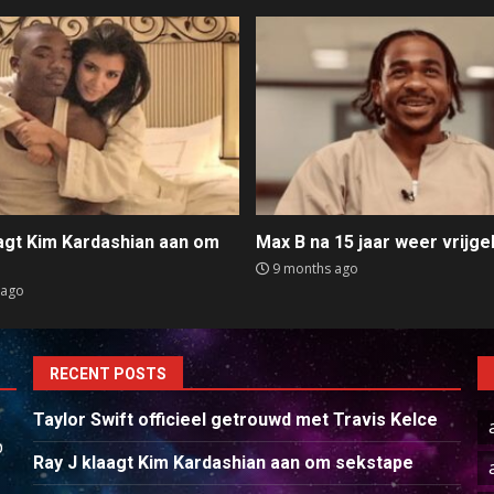
aagt Kim Kardashian aan om
Max B na 15 jaar weer vrijge
e
9 months ago
 ago
RECENT POSTS
Taylor Swift officieel getrouwd met Travis Kelce
p
Ray J klaagt Kim Kardashian aan om sekstape