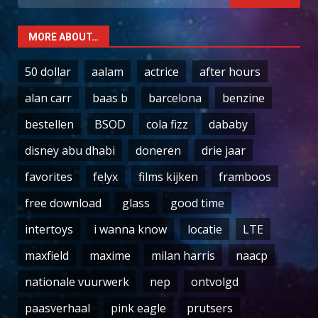
for:
MORE ABOUT…
50 dollar
aalam
actrice
after hours
alan carr
baas b
barcelona
benzine
bestellen
BSOD
cola fizz
dababy
disney abu dhabi
doneren
drie jaar
favorites
felyx
films kijken
framboos
free download
glass
good time
intertoys
i wanna know
locatie
LTE
maxfield
maxime
milan harris
naacp
nationale vuurwerk
nep
ontvolgd
paasverhaal
pink eagle
prutsers