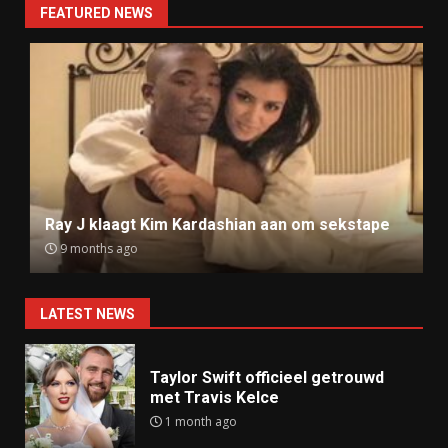
FEATURED NEWS
Ray J klaagt Kim Kardashian aan om sekstape
9 months ago
LATEST NEWS
Taylor Swift officieel getrouwd
met Travis Kelce
1 month ago