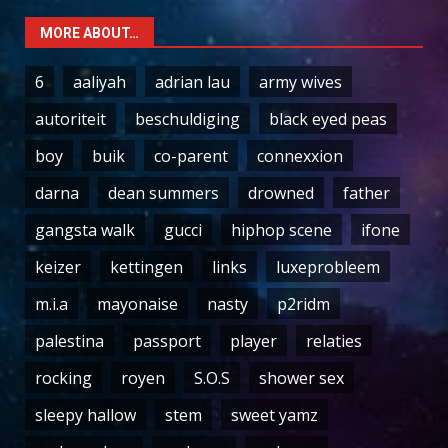
MORE ABOUT…
6
aaliyah
adrian lau
army wives
autoriteit
beschuldiging
black eyed peas
boy
buik
co-parent
connexxion
darna
dean summers
drowned
father
gangsta walk
gucci
hiphop scene
ifone
keizer
kettingen
links
luxeprobleem
m.i.a
mayonaise
nasty
p2ridm
palestina
passport
player
relaties
rocking
royen
S.O.S
shower sex
sleepy hallow
stem
sweet yamz