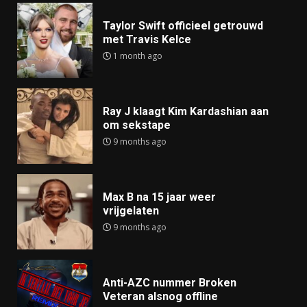
Taylor Swift officieel getrouwd
met Travis Kelce
1 month ago
Ray J klaagt Kim Kardashian aan
om sekstape
9 months ago
Max B na 15 jaar weer
vrijgelaten
9 months ago
Anti-AZC nummer Broken
Veteran alsnog offline