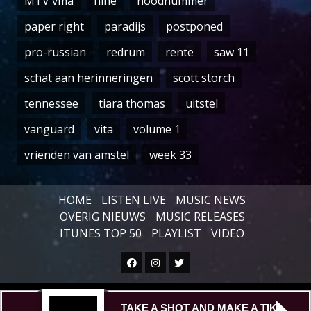
MTV vma
nine
noodnummer
paper right
paradijs
postponed
pro-russian
redrum
rente
saw 11
schat aan herinneringen
scott storch
tennessee
tiara thomas
uitstel
vanguard
vita
volume 1
vrienden van amstel
week 33
HOME
LISTEN LIVE
MUSIC NEWS
OVERIG NIEUWS
MUSIC RELEASES
ITUNES TOP 50
PLAYLIST
VIDEO
Facebook
Instagram
Twitter
Copyright © All rights reserved.
|
TAKE A SHOT AND MAKE A TIK