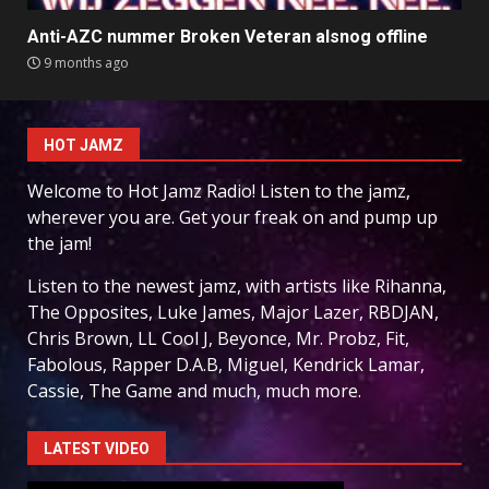
Anti-AZC nummer Broken Veteran alsnog offline
9 months ago
HOT JAMZ
Welcome to Hot Jamz Radio! Listen to the jamz,
wherever you are. Get your freak on and pump up
the jam!
Listen to the newest jamz, with artists like Rihanna,
The Opposites, Luke James, Major Lazer, RBDJAN,
Chris Brown, LL Cool J, Beyonce, Mr. Probz, Fit,
Fabolous, Rapper D.A.B, Miguel, Kendrick Lamar,
Cassie, The Game and much, much more.
LATEST VIDEO