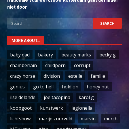
Nationale Vuurwerkshow Rotterdam gaat definitief
niet door
Search
for:
MORE ABOUT…
baby dad
bakery
beauty marks
becky g
chamberlain
childporn
corrupt
crazy horse
division
estelle
familie
genius
go to hell
hold on
honey nut
ilse delande
joe tacopina
karol g
koopgoot
kunstwerk
legionella
lichtshow
marije zuurveld
marvin
merch