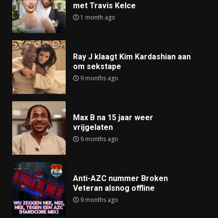
met Travis Kelce
1 month ago
Ray J klaagt Kim Kardashian aan
om sekstape
9 months ago
Max B na 15 jaar weer
vrijgelaten
9 months ago
Anti-AZC nummer Broken
Veteran alsnog offline
9 months ago