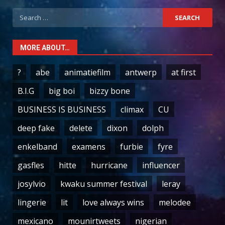
Search
for:
MORE ABOUT…
?
abe
animatiefilm
antwerp
at first
B.I.G
big boi
bizzy bone
BUSINESS IS BUSINESS
climax
CU
deep fake
delete
dixon
dolph
enkelband
examens
furbie
fyre
gasfles
hitte
hurricane
influencer
josylvio
kwaku summer festival
leray
lingerie
lit
love always wins
melodee
mexicano
mounirtweets
nigerian