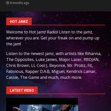
9 months ago
HOT JAMZ
Welcome to Hot Jamz Radio! Listen to the jamz,
wherever you are. Get your freak on and pump up
the jam!
Listen to the newest jamz, with artists like Rihanna,
The Opposites, Luke James, Major Lazer, RBDJAN,
Chris Brown, LL Cool J, Beyonce, Mr. Probz, Fit,
Fabolous, Rapper D.A.B, Miguel, Kendrick Lamar,
Cassie, The Game and much, much more.
LATEST VIDEO