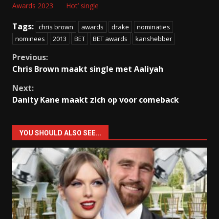
Awards 2023
Hot’ single
Tags:
chris brown
awards
drake
nominaties
nominees
2013
BET
BET awards
kanshebber
Continue
Previous:
Chris Brown maakt single met Aaliyah
Reading
Next:
Danity Kane maakt zich op voor comeback
YOU SHOULD ALSO SEE...