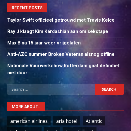
RECENT POSTS
Taylor Swift officieel getrouwd met Travis Kelce
Ray J klaagt Kim Kardashian aan om sekstape
Max B na 15 jaar weer vrijgelaten
Anti-AZC nummer Broken Veteran alsnog offline
Nationale Vuurwerkshow Rotterdam gaat definitief
niet door
Search
for:
MORE ABOUT…
american airlines
aria hotel
Atlantic