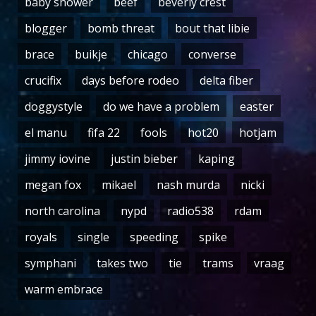
baby shower
beef
beverly crest
blogger
bomb threat
bout that libie
brace
buikje
chicago
converse
crucifix
days before rodeo
delta fiber
doggystyle
do we have a problem
easter
el manu
fifa 22
fools
hot20
hotjam
jimmy iovine
justin bieber
kaping
megan fox
mikael
nash murda
nicki
north carolina
nypd
radio538
rdam
royals
single
speeding
spike
symphani
takes two
tie
trams
vraag
warm embrace