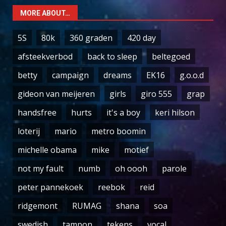
MORE ABOUT…
5S
80k
360 graden
420 day
afsteekverbod
back to sleep
beltegoed
betty
campaign
dreams
EK16
g.o.o.d
gideon van meijeren
girls
giro 555
grap
handsfree
hurts
it's a boy
keri hilson
loterij
mario
metro boomin
michelle obama
mike
motief
not my fault
numb
oh oooh
parole
peter pannekoek
reebok
reid
ridgemont
RUMAG
shana
soa
swedish
tampon
tekens
vocal