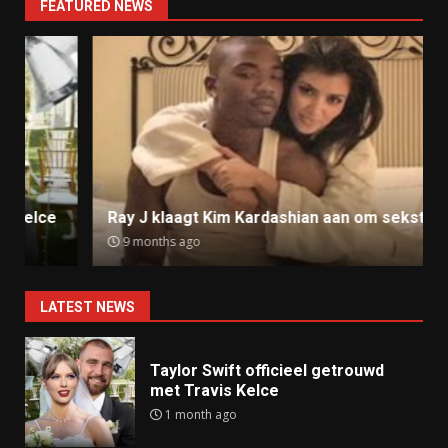
FEATURED NEWS
Ray J klaagt Kim Kardashian aan om sekstape
9 months ago
LATEST NEWS
Taylor Swift officieel getrouwd
met Travis Kelce
1 month ago