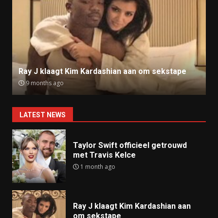
Ray J klaagt Kim Kardashian aan om sekstape
9 months ago
LATEST NEWS
Taylor Swift officieel getrouwd
met Travis Kelce
1 month ago
Ray J klaagt Kim Kardashian aan
om sekstape