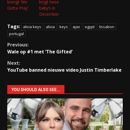
brengt ‘We
krijgt twee
Gotta Pray’
baby’s in
December
Tags:
alicia keys
alicia
keys
ajax
egypt
lissabon
portugal
Continue
Previous:
Wale op #1 met ‘The Gifted’
Reading
Next:
YouTube banned nieuwe video Justin Timberlake
YOU SHOULD ALSO SEE...