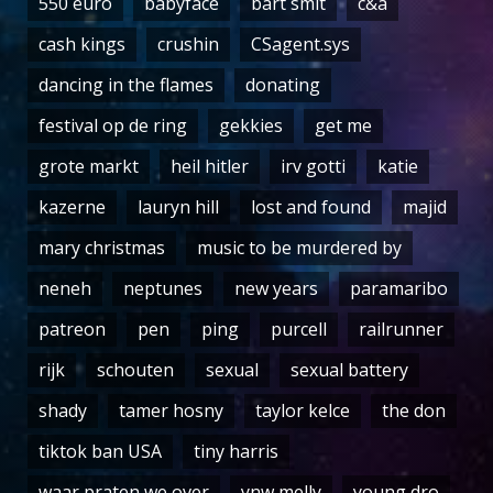
550 euro
babyface
bart smit
c&a
cash kings
crushin
CSagent.sys
dancing in the flames
donating
festival op de ring
gekkies
get me
grote markt
heil hitler
irv gotti
katie
kazerne
lauryn hill
lost and found
majid
mary christmas
music to be murdered by
neneh
neptunes
new years
paramaribo
patreon
pen
ping
purcell
railrunner
rijk
schouten
sexual
sexual battery
shady
tamer hosny
taylor kelce
the don
tiktok ban USA
tiny harris
waar praten we over
ynw melly
young dro