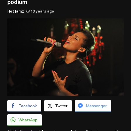
podium
Hot Jamz
13 years ago
Facebook
Twitter
Messenger
WhatsApp