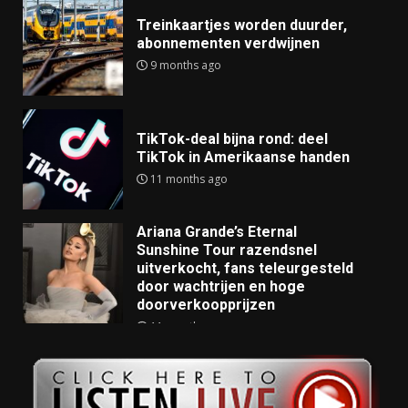
Treinkaartjes worden duurder,
abonnementen verdwijnen
9 months ago
TikTok-deal bijna rond: deel
TikTok in Amerikaanse handen
11 months ago
Ariana Grande’s Eternal
Sunshine Tour razendsnel
uitverkocht, fans teleurgesteld
door wachtrijen en hoge
doorverkoopprijzen
11 months ago