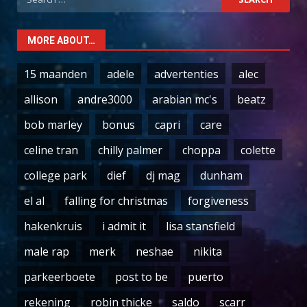
for:
MORE ABOUT…
15 maanden
adele
advertenties
alec
allison
andre3000
arabian mc's
beatz
bob marley
bonus
capri
care
celine tran
chilly palmer
choppa
colette
college park
dief
dj mag
dunham
el al
falling for christmas
forgiveness
hakenkruis
i admit it
lisa stansfield
male rap
merk
neshae
nikita
parkeerboete
post to be
puerto
rekening
robin thicke
saldo
scarr