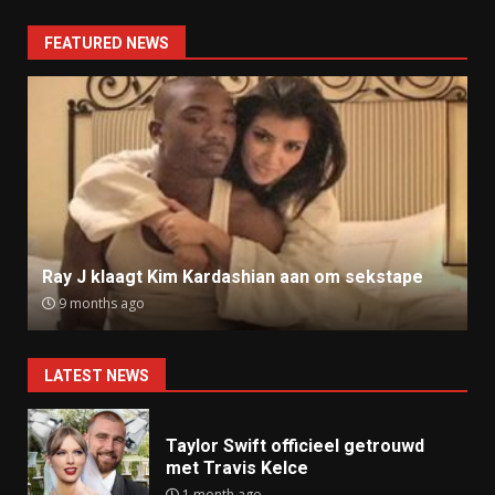
FEATURED NEWS
Ray J klaagt Kim Kardashian aan om sekstape
9 months ago
LATEST NEWS
Taylor Swift officieel getrouwd
met Travis Kelce
1 month ago