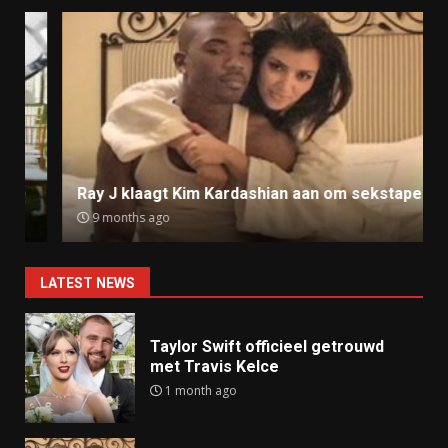
Ray J klaagt Kim Kardashian aan om sekstape
9 months ago
LATEST NEWS
Taylor Swift officieel getrouwd
met Travis Kelce
1 month ago