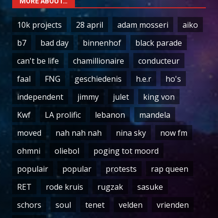
MORE ABOUT…
10k projects
28 april
adam mosseri
aiko
b7
bad day
binnenhof
black parade
can't be life
chamillionaire
conducteur
faal
FNG
geschiedenis
h.e.r
ho's
independent
jimmy
julet
king von
Kwf
LA prolific
lebanon
mandela
moved
nah nah nah
nina sky
now fm
ohmni
oliebol
poging tot moord
populair
popular
protests
rap queen
RET
rode kruis
rugzak
sasuke
schors
soul
tenet
velden
vrienden