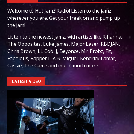
Welcome to Hot Jamz Radio! Listen to the jamz,
wherever you are. Get your freak on and pump up
the jam!
Listen to the newest jamz, with artists like Rihanna,
The Opposites, Luke James, Major Lazer, RBDJAN,
Chris Brown, LL Cool J, Beyonce, Mr. Probz, Fit,
Fabolous, Rapper D.A.B, Miguel, Kendrick Lamar,
Cassie, The Game and much, much more.
LATEST VIDEO