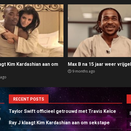
aagt Kim Kardashian aan om
Max B na 15 jaar weer vrijge
e
9 months ago
 ago
RECENT POSTS
Taylor Swift officieel getrouwd met Travis Kelce
p
Ray J klaagt Kim Kardashian aan om sekstape