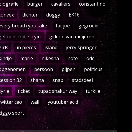
biografie
burger
cavaliers
constantino
convex
dichter
doggy
EK16
every breath you take
fat joe
gegroeid
get rich or die tryin
gideon van meijeren
girls
in pieces
island
jerry springer
kindje
marie
nikesha
note
ode
opgenomen
persoon
pijpen
politicus
session 32
shana
snap
stadsdeel
syrie
ticket
tupac shakur way
turkije
twitter ceo
wall
youtuber acid
ziggo sport