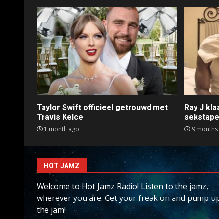
Taylor Swift officieel getrouwd met
Ray J kl
Travis Kelce
sekstap
1 month ago
9 months
HOT JAMZ
Welcome to Hot Jamz Radio! Listen to the jamz,
wherever you are. Get your freak on and pump u
the jam!