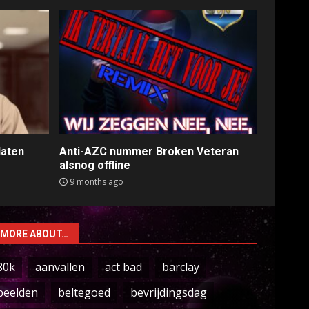
laten
Anti-AZC nummer Broken Veteran
alsnog offline
9 months ago
MORE ABOUT…
80k
aanvallen
act bad
barclay
beelden
beltegoed
bevrijdingsdag