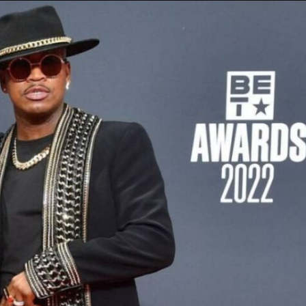
Taylor Swift officieel getrouwd met Travis
Kelce
1 month ago