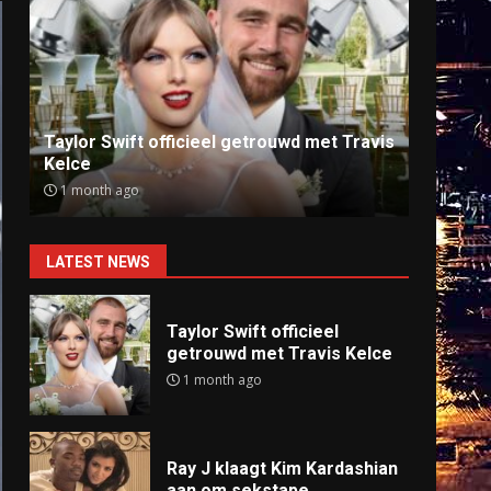
Ray J klaagt Kim Kardashian aan om
Anti
sekstape
offlin
9 months ago
9 mo
LATEST NEWS
Taylor Swift officieel
getrouwd met Travis Kelce
1 month ago
Ray J klaagt Kim Kardashian
aan om sekstape