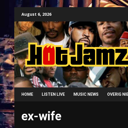
Skip
August 6, 2026
to
content
HOME
LISTEN LIVE
MUSIC NEWS
OVERIG N
ex-wife