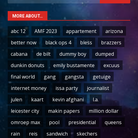
for:
MORE ABOUT…
abc 12
AMF 2023
appartement
arizona
better now
black ops 4
bless
brazzers
cabana
de bilt
dummy boy
dumped
dunkin donuts
emily bustamente
excuus
final world
gang
gangsta
getuige
internet money
issa party
journalist
julen
kaart
kevin afghani
l.a.
leicester city
makin papers
million dollar
omroep max
pool
presidential
queens
rain
reis
sandwich
skechers