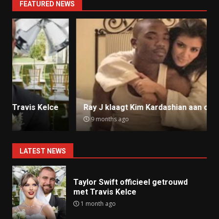
FEATURED NEWS
Ray J klaagt Kim Kardashian aan om sekstape
9 months ago
LATEST NEWS
Taylor Swift officieel getrouwd
met Travis Kelce
1 month ago