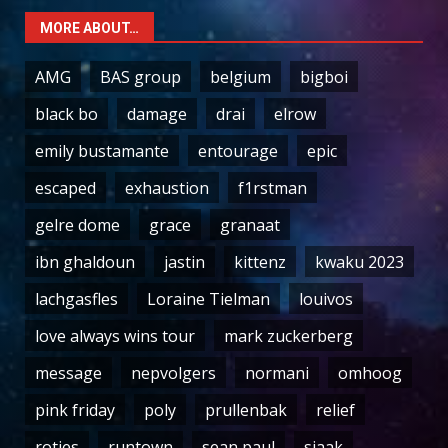
MORE ABOUT…
AMG
BAS group
belgium
bigboi
black bo
damage
drai
elrow
emily bustamante
entourage
epic
escaped
exhaustion
f1rstman
gelre dome
grace
granaat
ibn ghaldoun
jastin
kittenz
kwaku 2023
lachgasfles
Loraine Tielman
louivos
love always wins tour
mark zuckerberg
message
nepvolgers
normani
omhoog
pink friday
poly
prullenbak
relief
rotjes
runtown
sean paul
sjaak