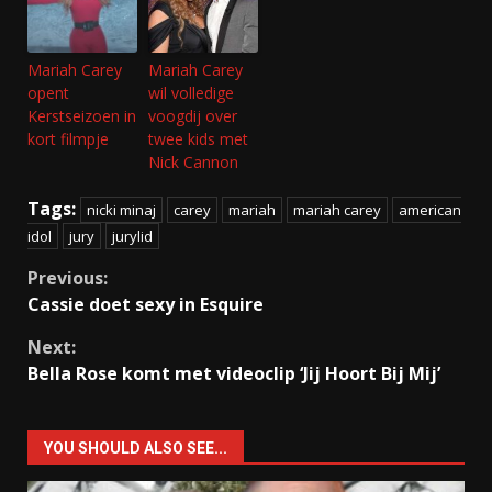
Mariah Carey
Mariah Carey
opent
wil volledige
Kerstseizoen in
voogdij over
kort filmpje
twee kids met
Nick Cannon
Tags:
nicki minaj
carey
mariah
mariah carey
american
idol
jury
jurylid
Continue
Previous:
Cassie doet sexy in Esquire
Reading
Next:
Bella Rose komt met videoclip ‘Jij Hoort Bij Mij’
YOU SHOULD ALSO SEE...