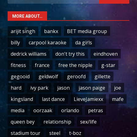
for:
MORE ABOUT…
arijit singh
bankx
BET media group
billy
carpool karaoke
da girls
dedrick williams
don't try this
eindhoven
fitness
france
free the nipple
g-star
gegooid
geldwolf
geroofd
gillette
hard
ivy park
jason
jason paige
joe
kingsland
last dance
LieveJamiexx
mafe
media
oorzaak
orlando
petras
queen bey
relationship
sex/life
stadium tour
steel
t-boz