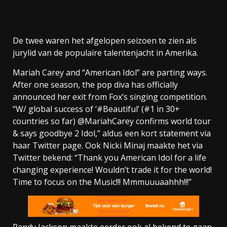
De twee waren het afgelopen seizoen te zien als
jurylid van de populaire talentenjacht in Amerika.
Mariah Carey and “American Idol” are parting ways.
After one season, the pop diva has officially
announced her exit from Fox’s singing competition.
“W/ global success of ‘#Beautiful’ (#1 in 30+
countries so far) @MariahCarey confirms world tour
& says goodbye 2 Idol,” aldus een kort statement via
haar Twitter page. Ook Nicki Minaj maakte het via
Twitter bekend: “Thank you American Idol for a life
changing experience! Wouldn’t trade it for the world!
Time to focus on the Music!!! Mmmuuuaahhh!!!”
Randy Jackson maakte eerder ook al bekend te gaan