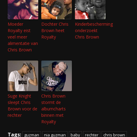
Moeder
Dochter Chris
Kinderbescherming
Royalty eist
Brown heet
onderzoekt
veel meer
Royalty
Chris Brown
alimentatie van
Chris Brown
Suge Knight
Chris Brown
sleept Chris
stormt de
Brown voor de
albumcharts
rechter
binnen met
Royalty
Tags:
guzman
nia guzman
baby
rechter
chris brown