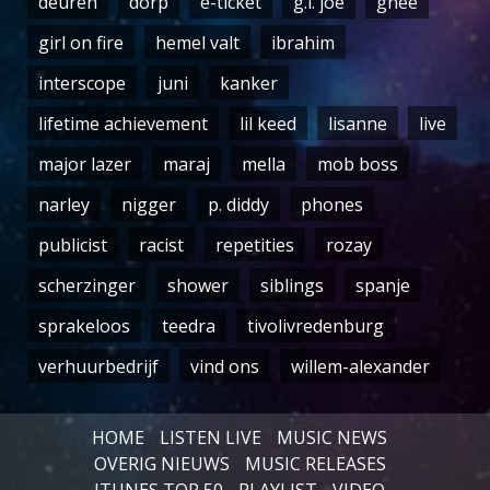
deuren
dorp
e-ticket
g.i. joe
ghee
girl on fire
hemel valt
ibrahim
interscope
juni
kanker
lifetime achievement
lil keed
lisanne
live
major lazer
maraj
mella
mob boss
narley
nigger
p. diddy
phones
publicist
racist
repetities
rozay
scherzinger
shower
siblings
spanje
sprakeloos
teedra
tivolivredenburg
verhuurbedrijf
vind ons
willem-alexander
HOME
LISTEN LIVE
MUSIC NEWS
OVERIG NIEUWS
MUSIC RELEASES