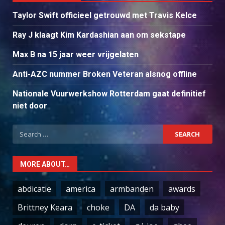
Taylor Swift officieel getrouwd met Travis Kelce
Ray J klaagt Kim Kardashian aan om sekstape
Max B na 15 jaar weer vrijgelaten
Anti-AZC nummer Broken Veteran alsnog offline
Nationale Vuurwerkshow Rotterdam gaat definitief
niet door
Search
for:
MORE ABOUT…
abdicatie
america
armbanden
awards
Brittney Keara
choke
DA
da baby