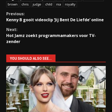
brown
chris
judge
child
nia
royalty
Continue
Previous:
Kenny B gooit videoclip ‘Jij Bent De Liefde’ online
Reading
Next:
Hot Jamz zoekt programmamakers voor TV-
zender
YOU SHOULD ALSO SEE...