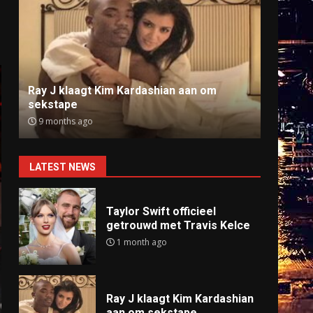
Ray J klaagt Kim Kardashian aan om
Anti
sekstape
offlin
9 months ago
9 mo
LATEST NEWS
Taylor Swift officieel
getrouwd met Travis Kelce
1 month ago
Ray J klaagt Kim Kardashian
aan om sekstape