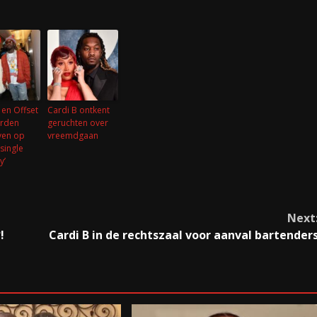
 en Offset
Cardi B ontkent
rden
geruchten over
ven op
vreemdgaan
single
y’
Next
!
Cardi B in de rechtszaal voor aanval bartender