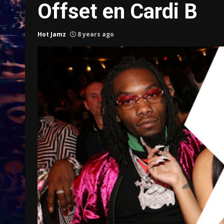
Offset en Cardi B
Hot Jamz
8 years ago
Treinkaartjes worden duurder,
abonnementen verdwijnen
9 months ago