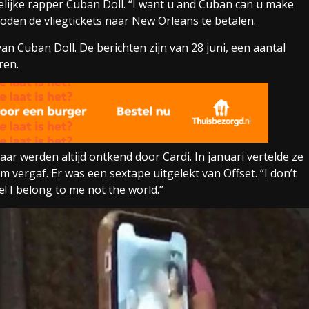
lijke rapper Cuban Doll. “I want u and Cuban can u make
den de vliegtickets naar New Orleans te betalen.
an Cuban Doll. De berichten zijn van 28 juni, een aantal
ren.
r werden altijd ontkend door Cardi. In januari vertelde ze
 vergaf. Er was een sextape uitgelekt van Offset. “I don’t
fe! I belong to me not the world.”