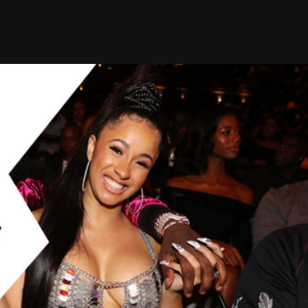
Taylor Swift officieel getrouwd met Travis
Kelce
1 month ago