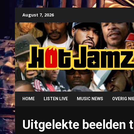
Skip
August 7, 2026
to
content
HOME
LISTEN LIVE
MUSIC NEWS
OVERIG N
Uitgelekte beelden t