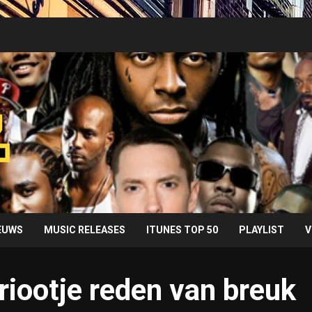
IEUWS
MUSIC RELEASES
ITUNES TOP 50
PLAYLIST
V
riootje reden van breuk