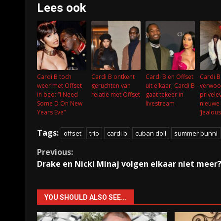
Lees ook
Cardi B toch
Cardi B ontkent
Cardi B en Offset
Cardi B
weer met Offset
geruchten van
uit elkaar, Cardi B
verwoo
in bed: “I Need
relatie met Offset
gaat tekeer in
privele
Some D On New
livestream
nieuwe 
Years Eve”
‘Jealous
Tags:
offset
trio
cardi b
cuban doll
summer bunni
Continue
Previous:
Drake en Nicki Minaj volgen elkaar niet meer?
Reading
YOU SHOULD ALSO SEE...